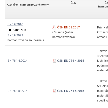
ČSN
Če
Označení harmonizované normy
harmon
EN 19:2016
ČSN EN 19:2017
Průmysl
nahrazuje
(Zrušená (zatím
Označov
EN 19:2023
harmonizovaná))
armatur
harmonizovaná souběžně s
Tlaková 
4: Zpra
EN 764-4:2014
ČSN EN 764-4:2015
technic
podmíne
materiál
Tlaková 
5: Doku
EN 764-5:2014
ČSN EN 764-5:2015
materiá
materiá
specifik