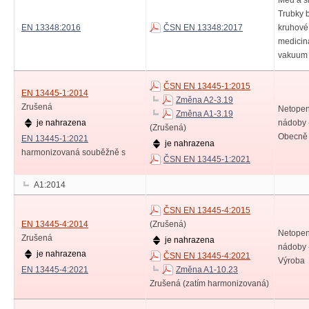
Měď a sl
Trubky 
EN 13348:2016
ČSN EN 13348:2017
kruhové
medicin
vakuum
ČSN EN 13445-1:2015
EN 13445-1:2014
Změna A2-3.19
Zrušená
Netopen
Změna A1-3.19
je nahrazena
nádoby -
(Zrušená)
Obecně
EN 13445-1:2021
je nahrazena
harmonizovaná souběžně s
ČSN EN 13445-1:2021
A1:2014
ČSN EN 13445-4:2015
EN 13445-4:2014
(Zrušená)
Netopen
Zrušená
je nahrazena
nádoby -
je nahrazena
ČSN EN 13445-4:2021
Výroba
EN 13445-4:2021
Změna A1-10.23
Zrušená (zatím harmonizovaná)