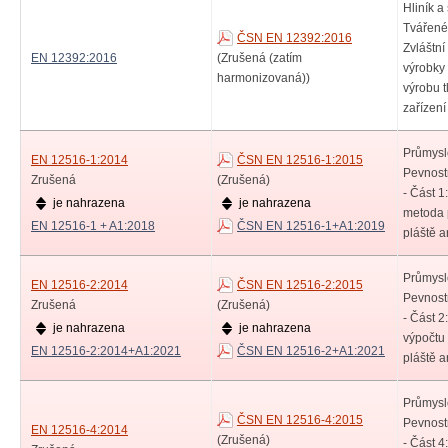
Hliník a 
Tvářené 
ČSN EN 12392:2016
Zvláštn
EN 12392:2016
(Zrušená (zatím
výrobky
harmonizovaná))
výrobu 
zařízení
Průmysl
EN 12516-1:2014
ČSN EN 12516-1:2015
Pevnost
Zrušená
(Zrušená)
- Část 1
je nahrazena
je nahrazena
metoda 
EN 12516-1 + A1:2018
ČSN EN 12516-1+A1:2019
pláště a
Průmysl
EN 12516-2:2014
ČSN EN 12516-2:2015
Pevnost
Zrušená
(Zrušená)
- Část 2
je nahrazena
je nahrazena
výpočtu
EN 12516-2:2014+A1:2021
ČSN EN 12516-2+A1:2021
pláště a
Průmysl
ČSN EN 12516-4:2015
Pevnost
EN 12516-4:2014
(Zrušená)
- Část 4