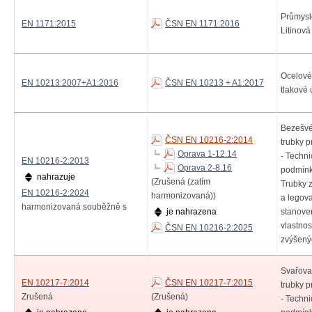
Průmysl
EN 1171:2015
ČSN EN 1171:2016
Litinov
Ocelové 
EN 10213:2007+A1:2016
ČSN EN 10213 + A1:2017
tlakové 
Bezešvé
ČSN EN 10216-2:2014
trubky p
Oprava 1-12.14
- Techn
EN 10216-2:2013
Oprava 2-8.16
podmínky
nahrazuje
(Zrušená (zatím
Trubky 
EN 10216-2:2024
harmonizovaná))
a legova
harmonizovaná souběžně s
je nahrazena
stanove
vlastnos
ČSN EN 10216-2:2025
zvýšený
Svařova
EN 10217-7:2014
ČSN EN 10217-7:2015
trubky p
Zrušená
(Zrušená)
- Techn