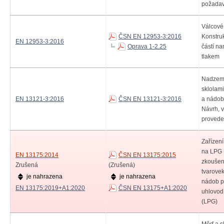
požada
Válcové 
ČSN EN 12953-3:2016
Konstru
EN 12953-3:2016
Oprava 1-2.25
částí n
tlakem
Nadzem
sklolam
EN 13121-3:2016
ČSN EN 13121-3:2016
a nádoby
Návrh, 
provede
Zařízení
na LPG 
EN 13175:2014
ČSN EN 13175:2015
zkoušen
Zrušená
(Zrušená)
tvarovek
je nahrazena
je nahrazena
nádob p
EN 13175:2019+A1:2020
ČSN EN 13175+A1:2020
uhlovod
(LPG)