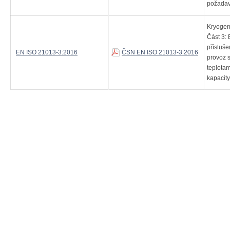
požada
Kryogen
Část 3:
přísluše
EN ISO 21013-3:2016
ČSN EN ISO 21013-3:2016
provoz s
teplotam
kapacit