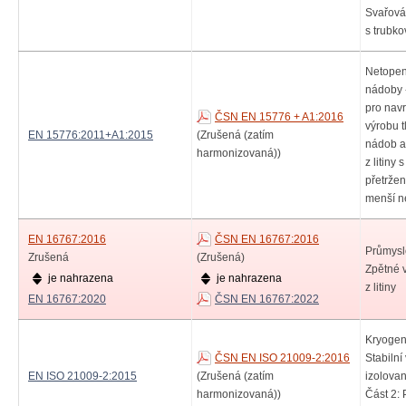
Svařová
s trubko
Netopen
nádoby 
pro nav
ČSN EN 15776 + A1:2016
výrobu 
EN 15776:2011+A1:2015
(Zrušená (zatím
nádob a 
harmonizovaná))
z litiny 
přetrže
menší n
EN 16767:2016
ČSN EN 16767:2016
Průmysl
Zrušená
(Zrušená)
Zpětné v
je nahrazena
je nahrazena
z litiny
EN 16767:2020
ČSN EN 16767:2022
Kryogen
ČSN EN ISO 21009-2:2016
Stabilní
EN ISO 21009-2:2015
(Zrušená (zatím
izolova
harmonizovaná))
Část 2: 