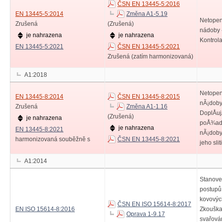
ČSN EN 13445-5:2016
EN 13445-5:2014
Změna A1-5.19
Netopen
Zrušená
(Zrušená)
nádoby -
je nahrazena
je nahrazena
Kontrol
EN 13445-5:2021
ČSN EN 13445-5:2021
Zrušená (zatím harmonizovaná)
A1:2018
Netope
EN 13445-8:2014
ČSN EN 13445-8:2015
nÃ¡doby 
Zrušená
Změna A1-1.16
DoplÅuj
(Zrušená)
je nahrazena
poÅ¾ad
je nahrazena
EN 13445-8:2021
nÃ¡doby 
harmonizovaná souběžně s
ČSN EN 13445-8:2021
jeho slit
A1:2014
Stanoven
postupů
kovových
ČSN EN ISO 15614-8:2017
EN ISO 15614-8:2016
Zkouška
Oprava 1-9.17
svařován