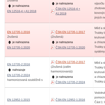
Zrušená
je nahrazena
výpočtu 
je nahrazena
zhotove
ČSN EN 12516-4 +
EN 12516-4 + A1:2018
kovovýc
A1:2019
jiných n
Měď a sl
EN 12735-1:2016
ČSN EN 12735-1:2017
Trubky 
Zrušená
(Zrušená)
kruhové 
je nahrazena
je nahrazena
a chlaze
Trubky p
EN 12735-1:2020
ČSN EN 12735-1:2020
systémy
ČSN EN 12735-2:2017
Měď a sl
EN 12735-2:2016
(Zrušená (zatím
Trubky 
nahrazuje
harmonizovaná))
kruhové 
EN 12735-2:2024
je nahrazena
a chlaze
harmonizovaná souběžně s
Trubky p
ČSN EN 12735-2:2024
Vodotru
pomocná
EN 12952-1:2015
ČSN EN 12952-1:2016
Část 1: