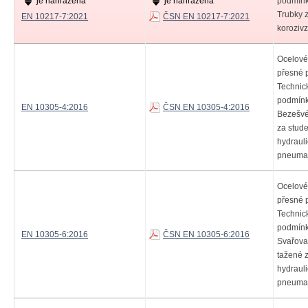
je nahrazena
je nahrazena
podmínky
Trubky 
EN 10217-7:2021
ČSN EN 10217-7:2021
korozivz
Ocelové
přesné p
Technic
podmínky
EN 10305-4:2016
ČSN EN 10305-4:2016
Bezešvé
za stud
hydrauli
pneumat
Ocelové
přesné p
Technic
podmínky
EN 10305-6:2016
ČSN EN 10305-6:2016
Svařova
tažené 
hydrauli
pneumat