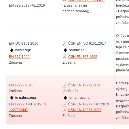
EN 892:2012+A1:2016
(Zrušená (zatím
horolez
harmonizovaná))
- Bezpe
požadav
zkušebn
Oděvy 
ochranu 
EN ISO 9151:2016
ČSN EN ISO 9151:2017
teplu a 
nahrazuje
nahrazuje
Stanove
EN 367:1992
ČSN EN 367:1995
prostupu
Zrušená
Zrušená
vystaven
plamen
Horolez
EN 12277:2015
ČSN EN 12277:2016
výzbroj 
Zrušená
(Zrušená)
Navazov
je nahrazena
je nahrazena
úvazky -
EN 12277 + A1:2019
EN
ČSN EN 12277 + A1:2019
Bezpečn
12277:2007
ČSN EN 12277:2007
požadav
Zrušená
Zrušená
zkušebn