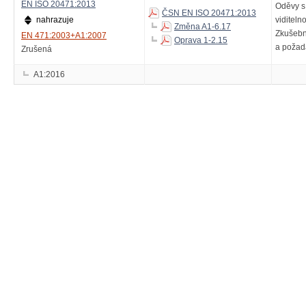
EN ISO 20471:2013
Oděvy s
ČSN EN ISO 20471:2013
nahrazuje
viditelno
Změna A1-6.17
Zkušebn
EN 471:2003+A1:2007
Oprava 1-2.15
a požad
Zrušená
A1:2016