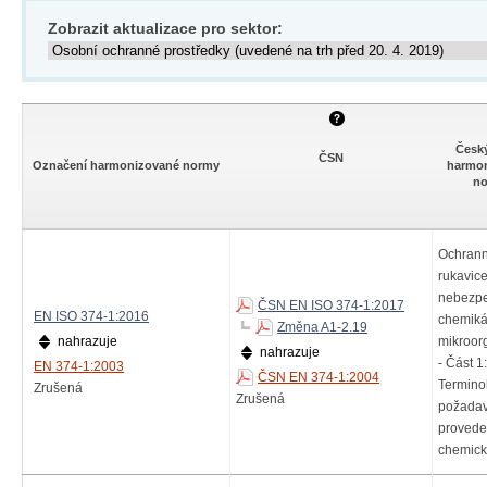
Zobrazit aktualizace pro sektor:
Česk
ČSN
Označení harmonizované normy
harmo
n
Ochran
rukavice
nebezp
ČSN EN ISO 374-1:2017
EN ISO 374-1:2016
chemiká
Změna A1-2.19
nahrazuje
mikroo
nahrazuje
- Část 1:
EN 374-1:2003
ČSN EN 374-1:2004
Termino
Zrušená
Zrušená
požadav
provede
chemická