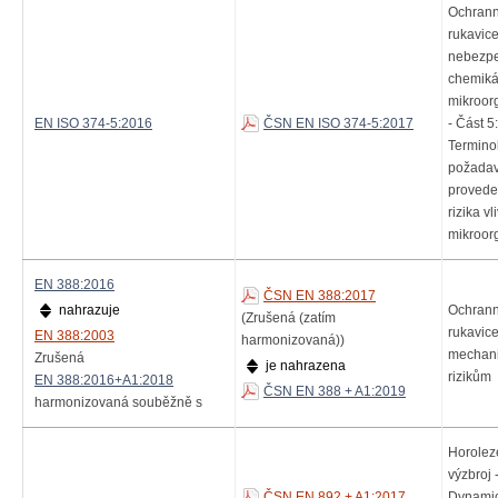
Ochran
rukavice
nebezp
chemiká
mikroo
EN ISO 374-5:2016
ČSN EN ISO 374-5:2017
- Část 5:
Termino
požadav
provede
rizika v
mikroor
EN 388:2016
ČSN EN 388:2017
nahrazuje
Ochran
(Zrušená (zatím
rukavice
EN 388:2003
harmonizovaná))
mechan
Zrušená
je nahrazena
rizikům
EN 388:2016+A1:2018
ČSN EN 388 + A1:2019
harmonizovaná souběžně s
Horolez
výzbroj 
ČSN EN 892 + A1:2017
Dynami