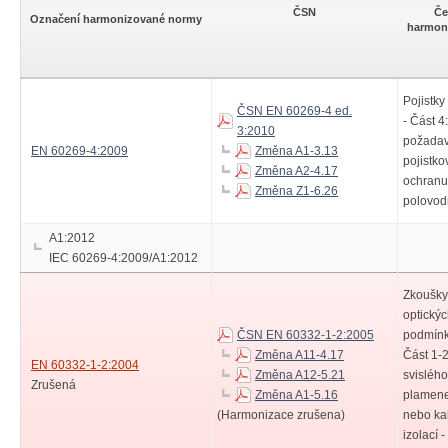
ČSN
Če
Označení harmonizované normy
harmon
Pojistky
ČSN EN 60269-4 ed.
- Část 4
3:2010
požadav
EN 60269-4:2009
Změna A1-3.13
pojistko
Změna A2-4.17
ochranu
Změna Z1-6.26
polovod
A1:2012
IEC 60269-4:2009/A1:2012
Zkoušky 
optickýc
ČSN EN 60332-1-2:2005
podmínk
Změna A11-4.17
Část 1-
EN 60332-1-2:2004
Změna A12-5.21
svislého
Zrušená
Změna A1-5.16
plamene
(Harmonizace zrušena)
nebo ka
izolací 