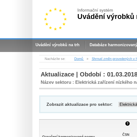
Informační systém
Uvádění výrobků 
Uvádění výrobků na trh
Databáze harmonizovan
Nacházíte se:
Domů
»
Shrnutí změn provedených v 
Aktualizace | Období : 01.03.2018
Název sektoru : Elektrická zařízení nízkého n
Zobrazit aktualizace pro sektor:
ČSN
Označení harmonizované normy