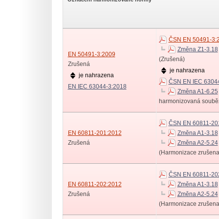
ČSN EN 50491-3:
Změna Z1-3.18
EN 50491-3:2009
(Zrušená)
Zrušená
je nahrazena
je nahrazena
ČSN EN IEC 6304
EN IEC 63044-3:2018
Změna A1-6.25
harmonizovaná soubě
ČSN EN 60811-20
EN 60811-201:2012
Změna A1-3.18
Zrušená
Změna A2-5.24
(Harmonizace zrušena
ČSN EN 60811-20
EN 60811-202:2012
Změna A1-3.18
Zrušená
Změna A2-5.24
(Harmonizace zrušena