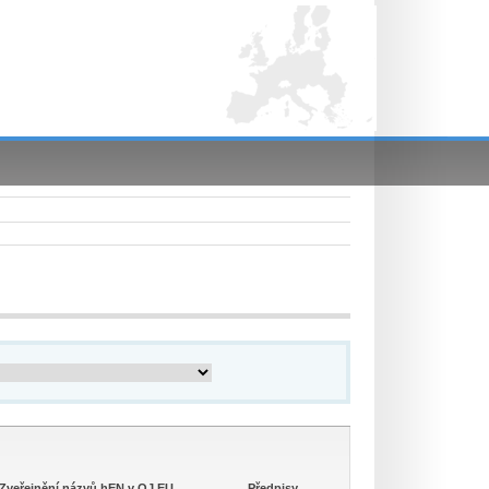
Zveřejnění názvů hEN v OJ EU
Předpisy