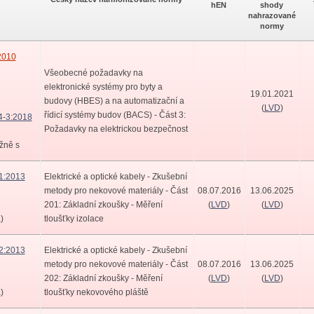
hEN
shody
nahrazované
normy
2010
Všeobecné požadavky na
elektronické systémy pro byty a
19.01.2021
budovy (HBES) a na automatizační a
(
LVD
)
řídicí systémy budov (BACS) - Část 3:
4-3:2018
Požadavky na elektrickou bezpečnost
žně s
1:2013
Elektrické a optické kabely - Zkušební
metody pro nekovové materiály - Část
08.07.2016
13.06.2025
201: Základní zkoušky - Měření
(
LVD
)
(
LVD
)
)
tloušťky izolace
2:2013
Elektrické a optické kabely - Zkušební
metody pro nekovové materiály - Část
08.07.2016
13.06.2025
202: Základní zkoušky - Měření
(
LVD
)
(
LVD
)
)
tloušťky nekovového pláště