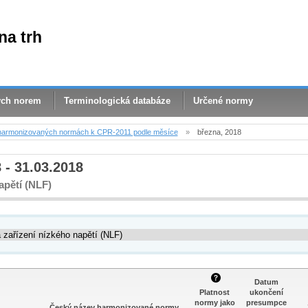
na trh
ých norem
Terminologická databáze
Určené normy
harmonizovaných normách k CPR-2011 podle měsíce
»
března, 2018
 - 31.03.2018
apětí (NLF)
Datum
Platnost
ukončení
normy jako
presumpce
Český název harmonizované normy