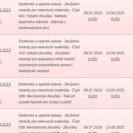
Elektrické a optické kabely - Zkušební
1:2013
metody pro nekovové materiály - Část
08.07.2016
13.06.2025
401: Ostatní zkoušky - Metody
(
LVD
)
(
LVD
)
)
tepelného stárnutí - Stárnutí v
horkovzdušné peci
Elektrické a optické kabely - Zkušební
metody pro nekovové materiály - Část
0:2013
410: Ostatní zkoušky - Zkušební
08.07.2016
13.06.2025
metoda pro degradaci mědi vodičů
(
LVD
)
(
LVD
)
)
izolovaných polyolefinem pomocí
katalytické oxidace
8:2013
Elektrické a optické kabely - Zkušební
metody pro nekovové materiály - Část
08.07.2016
13.06.2025
508: Mechanické zkoušky - Tlak při
(
LVD
)
(
LVD
)
)
vysoké teplotě pro izolaci a plášť
Elektrické a optické kabely - Zkušební
metody pro nekovové materiály - Část
9:2013
509: Mechanické zkoušky - Zkouška
08.07.2016
13.06.2025