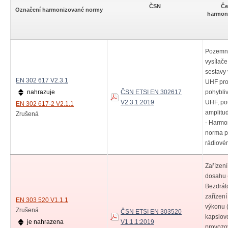
ČSN
Če
Označení harmonizované normy
harmon
Pozemní
vysílače
sestavy 
EN 302 617 V2.3.1
UHF pro
nahrazuje
ČSN ETSI EN 302617
pohybli
V2.3.1:2019
UHF, pou
EN 302 617-2 V2.1.1
amplitu
Zrušená
- Harmo
norma pr
rádiové
Zařízení
dosahu 
Bezdrát
zařízení
EN 303 520 V1.1.1
výkonu 
Zrušená
ČSN ETSI EN 303520
kapslov
je nahrazena
V1.1.1:2019
provozo