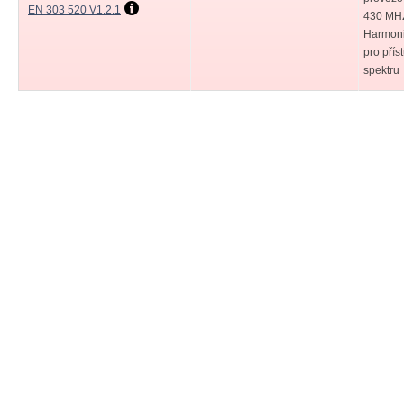
EN 303 520 V1.2.1
430 MHz
Harmon
pro přís
spektru