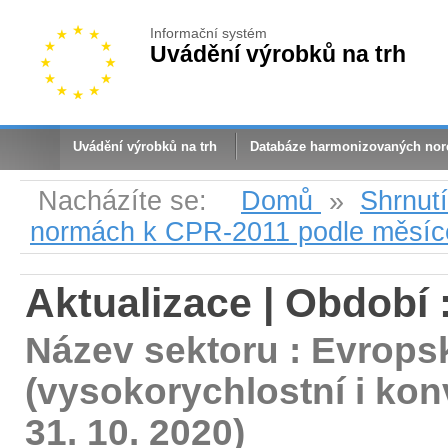
Informační systém
Uvádění výrobků na trh
Uvádění výrobků na trh
Databáze harmonizovaných no
Nacházíte se:
Domů
»
Shrnut
normách k CPR-2011 podle měsíc
Aktualizace | Období :
Název sektoru : Evrops
(vysokorychlostní i kon
31. 10. 2020)