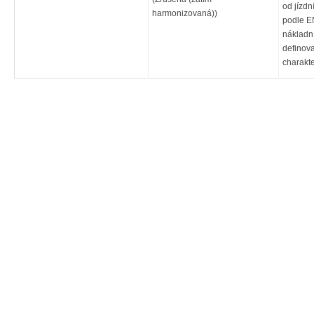
od jízd
harmonizovaná))
podle E
nákladn
definov
charakte