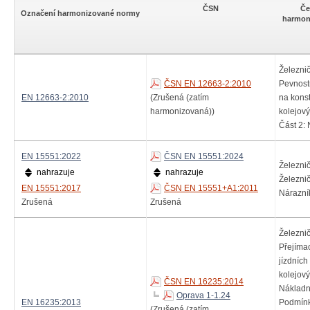
ČSN
Če
Označení harmonizované normy
harmon
Železnič
ČSN EN 12663-2:2010
Pevnost
EN 12663-2:2010
(Zrušená (zatím
na konst
harmonizovaná))
kolejový
Část 2: 
EN 15551:2022
ČSN EN 15551:2024
Železnič
nahrazuje
nahrazuje
Železnič
EN 15551:2017
ČSN EN 15551+A1:2011
Nárazní
Zrušená
Zrušená
Železnič
Přejíma
jízdních
kolejový
ČSN EN 16235:2014
Nákladní
Oprava 1-1.24
EN 16235:2013
Podmínk
(Zrušená (zatím