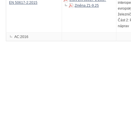
EN 50617-2:2015
interope
Změna Z1-9.25
evropsk
železnič
Část 2: 
náprav
AC:2016