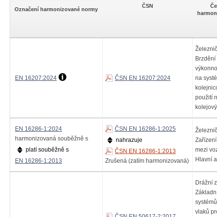
ČSN
Če
Označení harmonizované normy
harmon
Železnič
Brzdění 
výkonno
EN 16207:2024
ČSN EN 16207:2024
na syst
kolejnic
použití 
kolejov
EN 16286-1:2024
ČSN EN 16286-1:2025
Železnič
harmonizovaná souběžně s
nahrazuje
Zařízen
platí souběžně s
mezi voz
ČSN EN 16286-1:2013
Hlavní a
EN 16286-1:2013
Zrušená (zatím harmonizovaná)
Drážní z
Základn
systémů
vlaků pr
ČSN EN 50617-2:2017