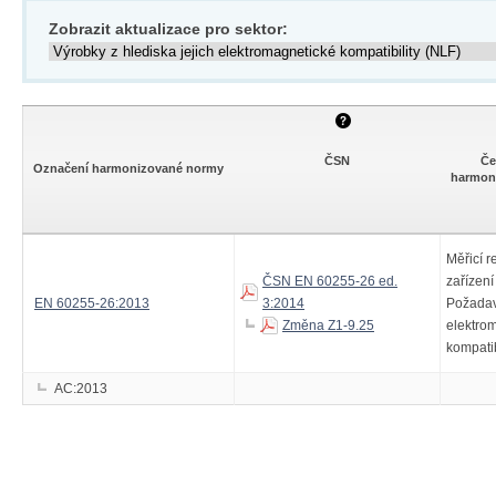
Zobrazit aktualizace pro sektor:
ČSN
Če
Označení harmonizované normy
harmon
Měřicí r
ČSN EN 60255-26 ed.
zařízení
EN 60255-26:2013
3:2014
Požadav
Změna Z1-9.25
elektro
kompatib
AC:2013