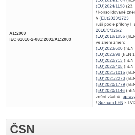
(EU)2024/2764
(hEN
(EU)2024/1198
(23. 
/ konsolidované zně
//
(EU)2023/2723
ruší podle přílohy II a
2018/C/326/2
A1:2003
(EU)2019/1956
(hEN
IEC 61010-2-081:2001/A1:2003
ve znění změn:
(EU)2023/600
(hEN 
(EU)2023/98
(hEN 11
(EU)2022/713
(hEN 
(EU)2022/405
(hEN 
(EU)2021/1015
(hEN
(EU)2021/2273
(hEN
(EU)2020/1779
(hEN
(EU)2020/1146
(hEN 
znění včetně
oprav
/
Seznam hEN
k LVD
ČSN