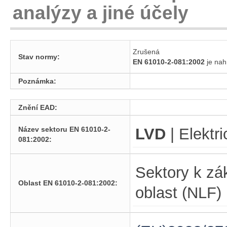
analýzy a jiné účely
Zrušená
Stav normy:
EN 61010-2-081:2002
je na
Poznámka:
Znění EAD:
Název sektoru EN 61010-2-
LVD
| Elektr
081:2002:
Sektory k zá
Oblast EN 61010-2-081:2002:
oblast (NLF)