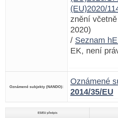
(EU)2020/11
znění včetn
2020)
/
Seznam h
EK, není prá
Oznámené su
Oznámené subjekty (NANDO):
2014/35/EU
ES/EU předpis