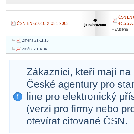
ČSN EN 
ČSN EN 61010-2-081:2003
ed. 2:20
je nahrazena
- Zrušená
Změna Z1-11.15
Změna A1-4.04
Zákazníci, kteří mají n
České agentury pro sta
line pro elektronický př
(verzi pro firmy nebo p
otevírat citované ČSN.