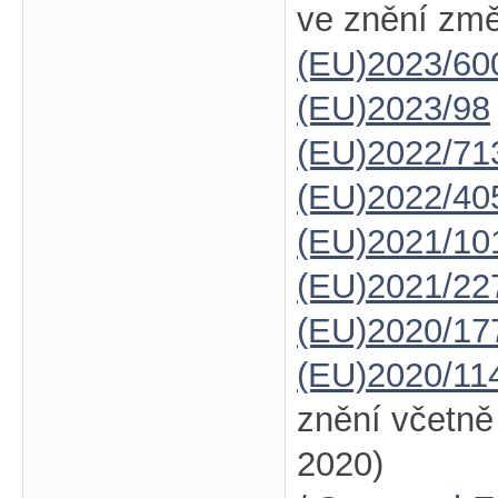
ve znění zm
(EU)2023/60
(EU)2023/98
(EU)2022/71
(EU)2022/40
(EU)2021/10
(EU)2021/22
(EU)2020/17
(EU)2020/11
znění včetn
2020)