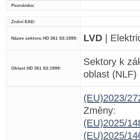
Poznámka:
Znění EAD:
LVD
| Elektr
Název sektoru HD 361 S3:1999:
Sektory k zá
Oblast HD 361 S3:1999:
oblast (NLF)
(EU)2023/27
Změny:
(EU)2025/14
(EU)2025/14