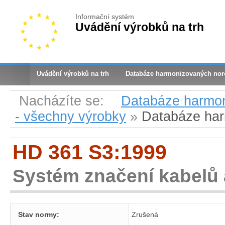
Informační systém
Uvádění výrobků na trh
Uvádění výrobků na trh
Databáze harmonizovaných no
Nacházíte se:
Databáze harmo
- všechny výrobky
»
Databáze ha
HD 361 S3:1999
Systém značení kabelů 
Stav normy:
Zrušená