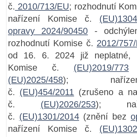
č.
2010/713/EU
; rozhodnutí Kom
nařízení Komise č.
(EU)1304
opravy 2024/90450
- odchýl
rozhodnutí Komise č.
2012/757
od 16. 6. 2024 již neplatné,
Komise č.
(EU)2019/773
(
(EU)2025/458
); naříz
č.
(EU)454/2011
(zrušeno a na
č.
(EU)2026/253
); nař
č.
(EU)1301/2014
(znění bez
o
nařízení Komise č.
(EU)1302