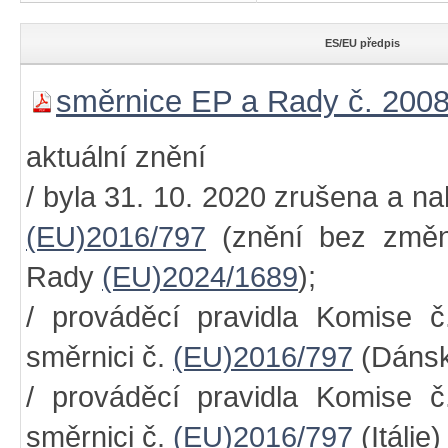
ES/EU předpis
směrnice EP a Rady č. 200
aktuální znění
/ byla 31. 10. 2020 zrušena a n
(EU)2016/797
(znění bez změn
Rady
(EU)2024/1689
);
/ prováděcí pravidla Komise 
směrnici č.
(EU)2016/797
(Dáns
/ prováděcí pravidla Komise č
směrnici č.
(EU)2016/797
(Itálie)