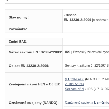
Zrušená
Stav normy:
EN 13230-2:2009
je nahra
Poznámka:
Znění EAD:
Název sektoru EN 13230-2:2009:
IRS
| Evropský železniční syst
Oblast EN 13230-2:2009:
Sektory k zákonu č. 22/1997 S
(EU)2020/453
(hEN 30. 3. 2020
Zveřejnění názvů hEN v OJ EU:
2018/C/282/3
Seznam hEN
k IRS (k 7. 3. 20
Oznámené subjekty (NANDO):
Oznámené subjekty k
směrnic