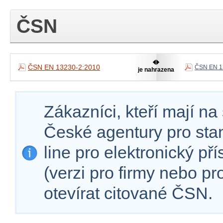
ČSN
ČSN EN 13230-2:2010
ČSN EN 1
je nahrazena
Zákazníci, kteří mají n
České agentury pro sta
line pro elektronický př
(verzi pro firmy nebo p
otevírat citované ČSN.