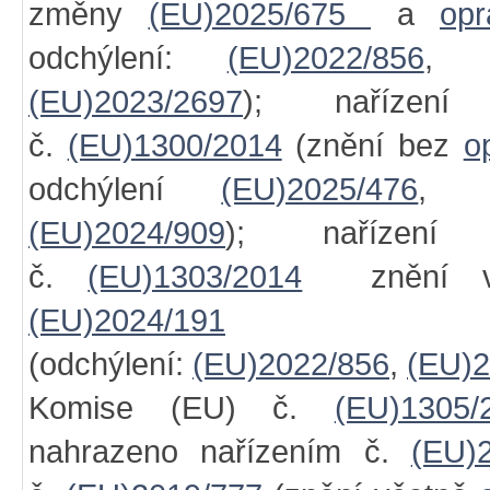
změny
(EU)2025/675
a
op
odchýlení:
(EU)2022/856
(EU)2023/2697
); nařízen
č.
(EU)1300/2014
(znění bez
o
odchýlení
(EU)2025/476
(EU)2024/909
); nařízení
č.
(EU)1303/2014
znění vč
(EU)2024/191
(odchýlení:
(EU)2022/856
,
(EU)2
Komise (EU) č.
(EU)1305/
nahrazeno nařízením č.
(EU)