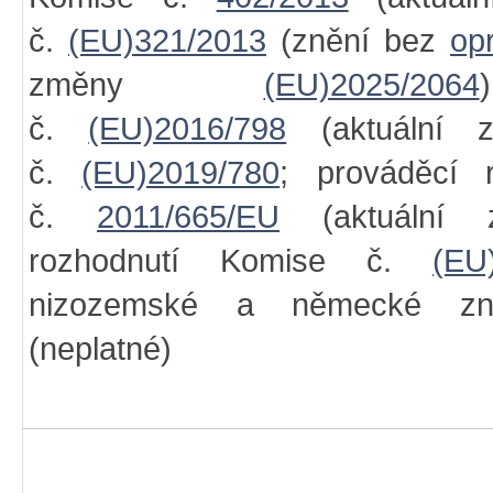
č.
(EU)321/2013
(znění bez
op
změny
(EU)2025/2064
č.
(EU)2016/798
(aktuální z
č.
(EU)2019/780
; prováděcí 
č.
2011/665/EU
(aktuální z
rozhodnutí Komise č.
(EU
nizozemské a německé zn
(neplatné)