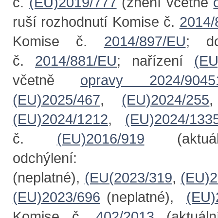
č.
(EU)2019/777
(znění včetně
ruší rozhodnutí Komise č.
2014/
Komise č.
2014/897/EU
; d
č.
2014/881/EU
; nařízení
(EU
včetně
opravy 2024/9045
(EU)2025/467
,
(EU)2024/255
(EU)2024/1212
,
(EU)2024/133
č.
(EU)2016/919
(aktuá
odchýlen
(neplatné),
(EU(2023/319
,
(EU)2
(EU)2023/696
(neplatné),
(EU)
Komise č.
402/2013
(aktuáln