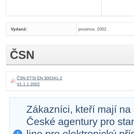
Vydaná:
prosince, 2002
ČSN
ČSN ETSI EN 300341-2
V1.1.1:2002
Zákazníci, kteří mají n
České agentury pro sta
line pro elektronický př