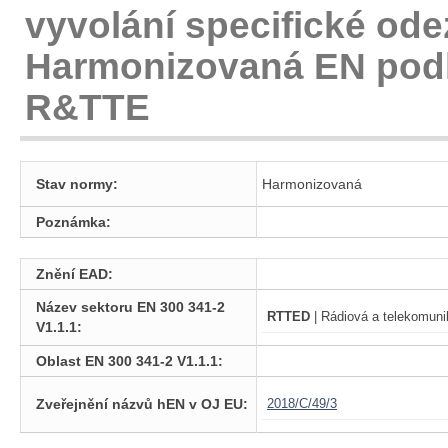
vyvolání specifické odez
Harmonizovaná EN podl
R&TTE
Stav normy:
Harmonizovaná
Poznámka:
Znění EAD:
Název sektoru EN 300 341-2
RTTED
| Rádiová a telekomunik
V1.1.1:
Oblast EN 300 341-2 V1.1.1:
Zveřejnění názvů hEN v OJ EU:
2018/C/49/3