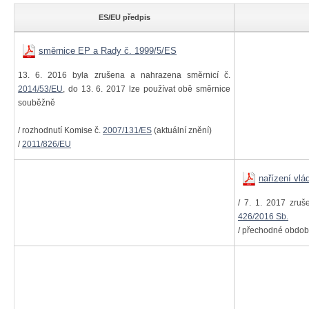
ES/EU předpis
směrnice EP a Rady č. 1999/5/ES
13. 6. 2016 byla zrušena a nahrazena směrnicí č.
2014/53/EU
, do 13. 6. 2017 lze používat obě směrnice
souběžně
/ rozhodnutí Komise č.
2007/131/ES
(aktuální znění)
/
2011/826/EU
nařízení vlá
/ 7. 1. 2017 zruš
426/2016 Sb.
/ přechodné období