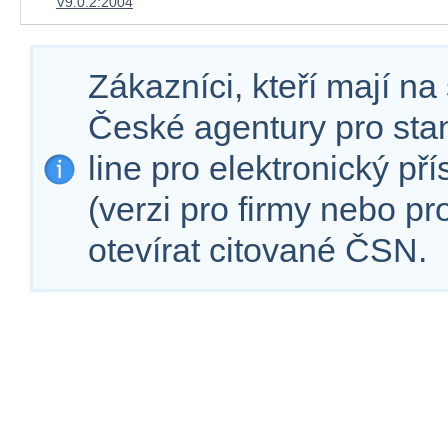
V9.0.2:2004
Zákazníci, kteří mají n
České agentury pro sta
line pro elektronický př
(verzi pro firmy nebo p
otevírat citované ČSN.