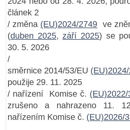
2024 nebo od 28. 4. 2026, podr
článek 2
/ změna
(EU)2024/2749
ve zněn
(
duben 2025
,
září 2025
) se po
30. 5. 2026
/ změ
směrnice 2014/53/EU
(EU)2024/
použije 29. 11. 2025
/ nařízení Komise č.
(EU)2022/
zrušeno a nahrazeno 11. 1
nařízením Komise č.
(EU)2026/3