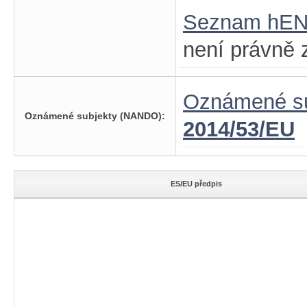
Seznam hE
není právně 
Oznámené su
Oznámené subjekty (NANDO):
2014/53/EU
ES/EU předpis