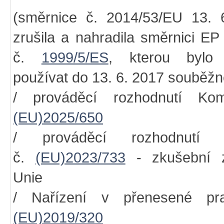
(směrnice č. 2014/53/EU 13. 
zrušila a nahradila směrnici E
č.
1999/5/ES
, kterou bylo
používat do 13. 6. 2017 souběžn
/ prováděcí rozhodnutí Ko
(EU)2025/650
/ prováděcí rozhodnutí 
č.
(EU)2023/733
- zkušební z
Unie
/ Nařízení v přenesené pr
(EU)2019/320