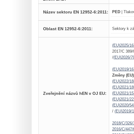
Název sektoru EN 12952-6:2011:
PED
| Tlako
Oblast EN 12952-6:2011:
Sektory k zá
(EU)2025/16
2017/C 389/
/
(EU)2026/7
(EU)2019/16
Změny (EU)
(EU)2022/18
(EU)2021/18
Zveřejnění názvů hEN v OJ EU:
(EU)2021/15
(EU)2021/22
(EU)2020/54
/
(EU)2019/
2018/C/326/
2016/C/447/