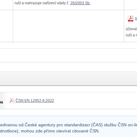
ruší a nahrazuje nařízení vlády č.
26/2003 Sb.
n
účinné
ruší a
ČSN EN 12952-6:2022
na
sjednanou od České agentury pro standardizaci (ČAS) službu ČSN on-lin
ednotlivce), mohou zde přímo otevírat citované ČSN.