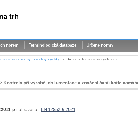
na trh
ých norem
Terminologická databáze
Určené normy
rmonizované normy - všechny výrobky
»
Databáze harmonizovaných norem
6: Kontrola při výrobě, dokumentace a značení částí kotle namá
:2011
je nahrazena
EN 12952-6:2021