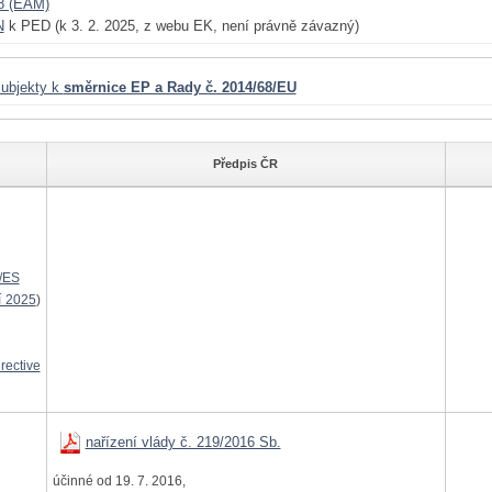
8 (EAM)
N
k PED (k 3. 2. 2025, z webu EK, není právně závazný)
ubjekty k
směrnice EP a Rady č. 2014/68/EU
Předpis ČR
/ES
í 2025
)
ective
nařízení vlády č. 219/2016 Sb.
účinné od 19. 7. 2016,