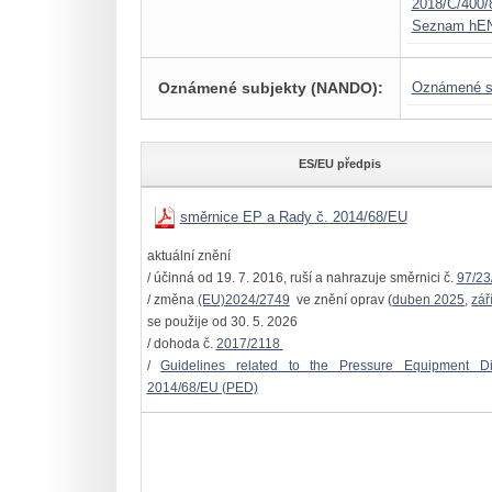
2018/C/400/
Seznam hE
Oznámené subjekty (NANDO):
Oznámené s
ES/EU předpis
směrnice EP a Rady č. 2014/68/EU
aktuální znění
/ účinná od 19. 7. 2016, ruší a nahrazuje směrnici č.
97/23
/ změna
(EU)2024/2749
ve znění oprav (
duben 2025
,
zář
se použije od 30. 5. 2026
/ dohoda č.
2017/2118
/
Guidelines related to the Pressure Equipment Dir
2014/68/EU (PED)