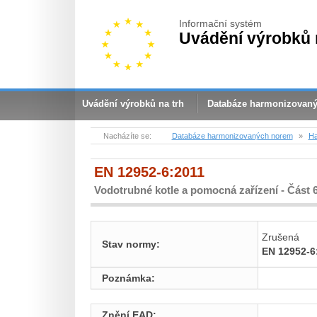
Informační systém
Uvádění výrobků 
Uvádění výrobků na trh
Databáze harmonizovan
Nacházíte se:
Databáze harmonizovaných norem
»
Ha
EN 12952-6:2011
Vodotrubné kotle a pomocná zařízení - Část 
Zrušená
Stav normy:
EN 12952-6
Poznámka:
Znění EAD: