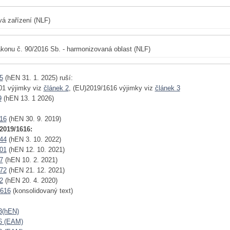
vá zařízení (NLF)
konu č. 90/2016 Sb. - harmonizovaná oblast (NLF)
5
(hEN 31. 1. 2025) ruší:
01 výjimky viz
článek 2
, (EU)2019/1616 výjimky viz
článek 3
9
(hEN 13. 1 2026)
16
(hEN 30. 9. 2019)
2019/1616:
44
(hEN 3. 10. 2022)
01
(hEN 12. 10. 2021)
7
(hEN 10. 2. 2021)
72
(hEN 21. 12. 2021)
2
(hEN 20. 4. 2020)
1616
(konsolidovaný text)
3(hEN)
6 (EAM)