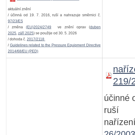
aktuální znění
/ účinná od 19. 7. 2016, ruší a nahrazuje směrnici č.
97/23/ES
/ změna
(EU)2024/2749
ve znění oprav (
duben
2025
,
září 2025
) se použije od 30. 5. 2026
/ dohoda č.
2017/2118
/
Guidelines related to the Pressure Equipment Directive
2014/68/EU (PED)
naříz
219/
účinné 
ruší 
naříz
26/2003