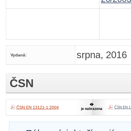
srpna, 2016
Vydaná:
ČSN
ČSN EN 13121-1:2004
ČSN EN 1
je nahrazena