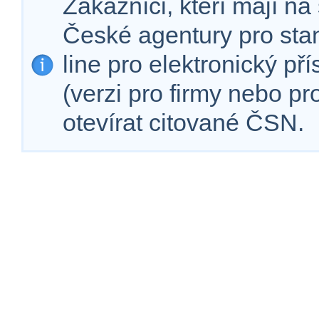
Zákazníci, kteří mají n
České agentury pro sta
line pro elektronický př
(verzi pro firmy nebo p
otevírat citované ČSN.