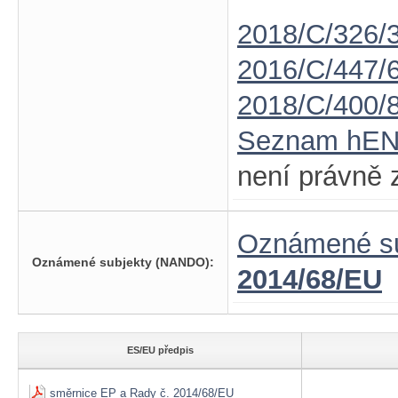
2018/C/326/
2016/C/447/
2018/C/400/
Seznam hE
není právně 
Oznámené su
Oznámené subjekty (NANDO):
2014/68/EU
ES/EU předpis
směrnice EP a Rady č. 2014/68/EU