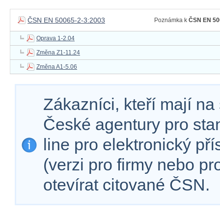
ČSN EN 50065-2-3:2003
Poznámka k
ČSN EN 50
Oprava 1-2.04
Změna Z1-11.24
Změna A1-5.06
Zákazníci, kteří mají n
České agentury pro sta
line pro elektronický př
(verzi pro firmy nebo p
otevírat citované ČSN.