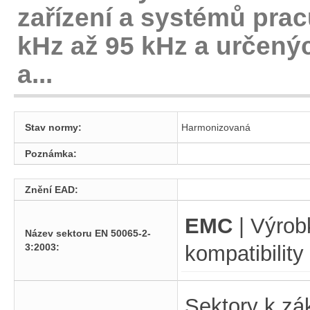
zařízení a systémů prac
kHz až 95 kHz a určený
a...
Stav normy:
Harmonizovaná
Poznámka:
Znění EAD:
EMC
| Výrobk
Název sektoru EN 50065-2-
3:2003:
kompatibility
Sektory k zá