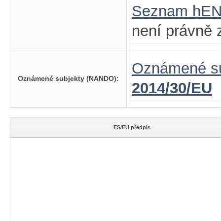
Seznam hE
není právně 
Oznámené su
Oznámené subjekty (NANDO):
2014/30/EU
ES/EU předpis