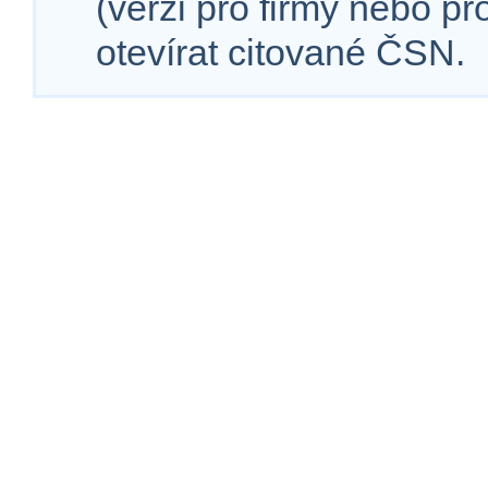
(verzi pro firmy nebo p
otevírat citované ČSN.