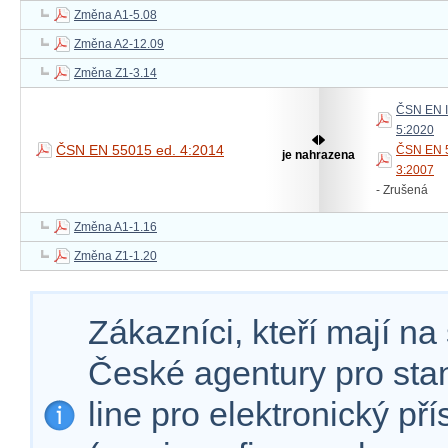
Změna A1-5.08
Změna A2-12.09
Změna Z1-3.14
ČSN EN I
5:2020
ČSN EN 55015 ed. 4:2014
ČSN EN 5
je nahrazena
3:2007
- Zrušená
Změna A1-1.16
Změna Z1-1.20
Zákazníci, kteří mají n
České agentury pro sta
line pro elektronický př