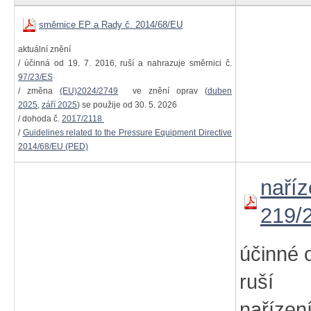
směrnice EP a Rady č. 2014/68/EU
aktuální znění
/ účinná od 19. 7. 2016, ruší a nahrazuje směrnici č.
97/23/ES
/ změna
(EU)2024/2749
ve znění oprav (
duben
2025
,
září 2025
) se použije od 30. 5. 2026
/ dohoda č.
2017/2118
/
Guidelines related to the Pressure Equipment Directive
2014/68/EU (PED)
naříz
219/
účinné 
ruší 
naříz