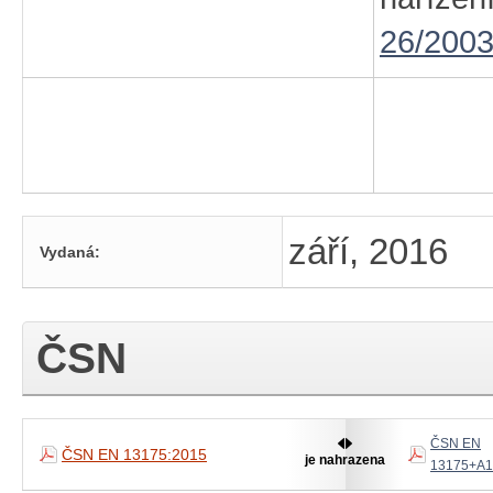
26/2003
září, 2016
Vydaná:
ČSN
ČSN EN
ČSN EN 13175:2015
je nahrazena
13175+A1