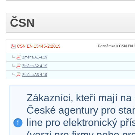
ČSN
ČSN EN 13445-2:2019
Poznámka k
ČSN EN 1
Změna A1-4.19
Změna A2-4.19
Změna A3-4.19
Zákazníci, kteří mají n
České agentury pro sta
line pro elektronický př
(verzi pro firmy nebo p