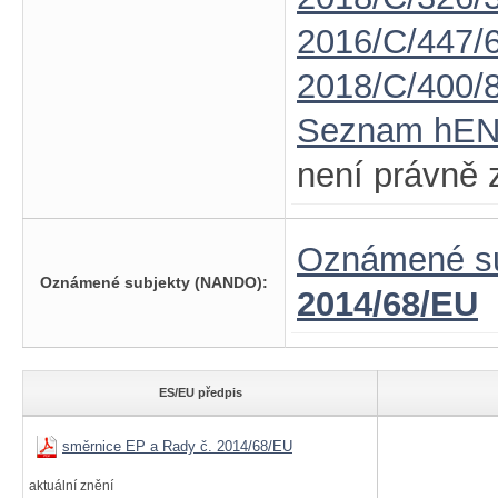
2016/C/447/
2018/C/400/
Seznam hE
není právně 
Oznámené su
Oznámené subjekty (NANDO):
2014/68/EU
ES/EU předpis
směrnice EP a Rady č. 2014/68/EU
aktuální znění