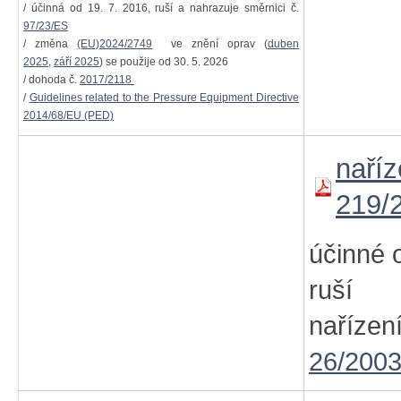
/ účinná od 19. 7. 2016, ruší a nahrazuje směrnici č.
97/23/ES
/ změna
(EU)2024/2749
ve znění oprav (
duben
2025
,
září 2025
) se použije od 30. 5. 2026
/ dohoda č.
2017/2118
/
Guidelines related to the Pressure Equipment Directive
2014/68/EU (PED)
naříz
219/
účinné 
ruší 
naříz
26/2003