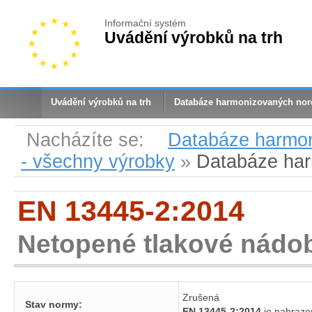
Informační systém
Uvádění výrobků na trh
Uvádění výrobků na trh
Databáze harmonizovaných no
Nacházíte se:
Databáze harmo
- všechny výrobky
»
Databáze ha
EN 13445-2:2014
Netopené tlakové nádoby
Zrušená
Stav normy:
EN 13445-2:2014
je nahra