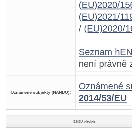
(EU)2020/15
(EU)2021/11
/
(EU)2020/1
Seznam hE
není právně 
Oznámené su
Oznámené subjekty (NANDO):
2014/53/EU
ES/EU předpis