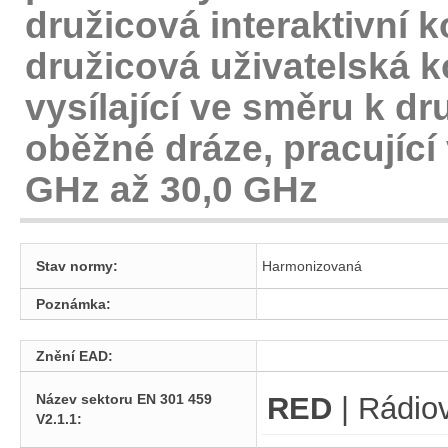
družicová interaktivní k
družicová uživatelská k
vysílající ve směru k d
oběžné dráze, pracujíc
GHz až 30,0 GHz
Stav normy:
Harmonizovaná
Poznámka:
Znění EAD:
Název sektoru EN 301 459
RED
| Rádiov
V2.1.1: