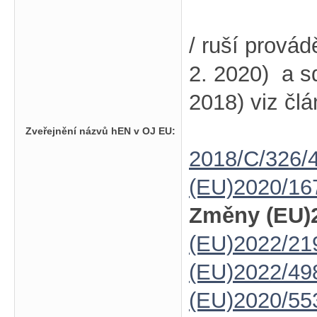
/ ruší prová
2. 2020) a s
2018) viz člá
Zveřejnění názvů hEN v OJ EU:
2018/C/326/
(EU)2020/16
Změny (EU)2
(EU)2022/21
(EU)2022/49
(EU)2020/55