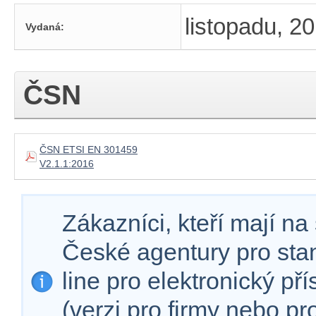
listopadu, 2
Vydaná:
ČSN
ČSN ETSI EN 301459
V2.1.1:2016
Zákazníci, kteří mají n
České agentury pro sta
line pro elektronický př
(verzi pro firmy nebo p