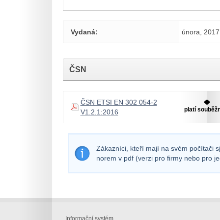
Vydaná:
února, 2017
ČSN
ČSN ETSI EN 302 054-2
platí souběž
V1.2.1:2016
Zákazníci, kteří mají na svém počítači 
norem v pdf (verzi pro firmy nebo pro j
Informační systém