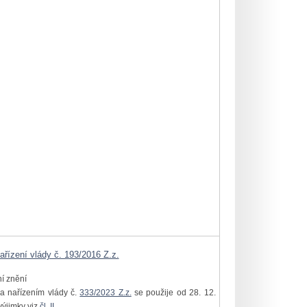
ařízení vlády č. 193/2016 Z.z.
ní znění
a nařízením vlády č.
333/2023 Z.z.
se použije od 28. 12.
výjimky viz
čl. II