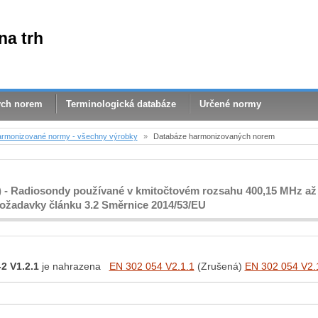
na trh
ých norem
Terminologická databáze
Určené normy
rmonizované normy - všechny výrobky
»
Databáze harmonizovaných norem
) - Radiosondy používané v kmitočtovém rozsahu 400,15 MHz až
ožadavky článku 3.2 Směrnice 2014/53/EU
2 V1.2.1
je nahrazena
EN 302 054 V2.1.1
(Zrušená)
EN 302 054 V2.