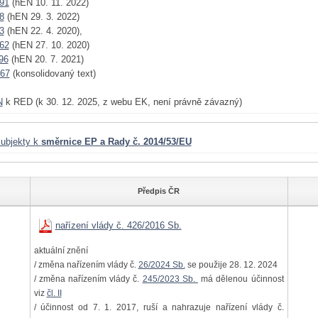
91
(hEN 10. 11. 2022)
8
(hEN 29. 3. 2022)
3
(hEN 22. 4. 2020),
62
(hEN 27. 10. 2020)
96
(hEN 20. 7. 2021)
167
(konsolidovaný text)
N
k RED (k 30. 12. 2025, z webu EK, není právně závazný)
ubjekty k
směrnice EP a Rady č. 2014/53/EU
Předpis ČR
nařízení vlády č. 426/2016 Sb.
aktuální znění
/ změna nařízením vlády č.
26/2024 Sb.
se použije 28. 12. 2024
/ změna nařízením vlády č.
245/2023 Sb.
má dělenou účinnost
viz
čl. II
/ účinnost od 7. 1. 2017, ruší a nahrazuje nařízení vlády č.