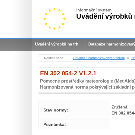
Informační systém
Uvádění výrobků 
Uvádění výrobků na trh
Databáze harmonizovan
Nacházíte se:
Databáze harmonizovaných norem
»
Ha
EN 302 054-2 V1.2.1
Pomocné prostředky meteorologie (Met Aids
Harmonizovaná norma pokrývající základní p
Zrušená
Stav normy:
EN 302 054-
Poznámka: