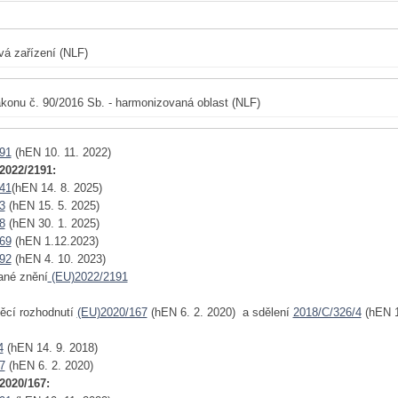
vá zařízení (NLF)
konu č. 90/2016 Sb. - harmonizovaná oblast (NLF)
91
(hEN 10. 11. 2022)
2022/2191:
41
(hEN 14. 8. 2025)
3
(hEN 15. 5. 2025)
8
(hEN 30. 1. 2025)
69
(hEN 1.12.2023)
92
(hEN 4. 10. 2023)
ané znění
(EU)2022/2191
děcí rozhodnutí
(EU)2020/167
(hEN 6. 2. 2020) a sdělení
2018/C/326/4
(hEN 1
4
(hEN 14. 9. 2018)
7
(hEN 6. 2. 2020)
2020/167: