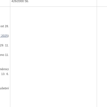
426/2000 Sb.
 od 28.
í 2025
)
29. 11.
eno 11.
měrnici
 13. 6.
ušební