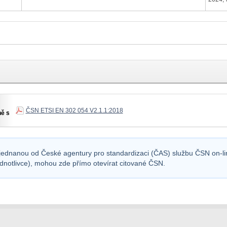
ČSN ETSI EN 302 054 V2.1.1:2018
ně s
sjednanou od České agentury pro standardizaci (ČAS) službu ČSN on-lin
ednotlivce), mohou zde přímo otevírat citované ČSN.