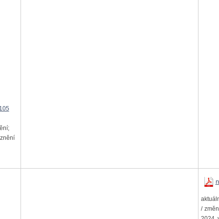
105
ění;
 znění
n
aktuál
/ změn
2024, 