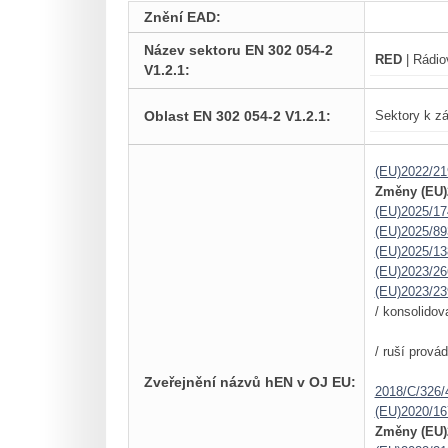
Znění EAD:
Název sektoru EN 302 054-2
RED
| Rádio
V1.2.1:
Oblast EN 302 054-2 V1.2.1:
Sektory k zá
(EU)2022/21
Změny (EU)
(EU)2025/17
(EU)2025/89
(EU)2025/13
(EU)2023/26
(EU)2023/23
/ konsolidov
/ ruší prová
Zveřejnění názvů hEN v OJ EU:
2018/C/326/
(EU)2020/16
Změny (EU)