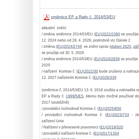
směrnice EP a Rady č. 2014/53/EU
aktuální znění
/ změna směrnice 2014/53/EU
(EU)2022/2380
se použije
12. 2024 nebo od 28. 4. 2026, podrobně viz článek 2
/ změna
(EU)2024/2749
ve znění oprav (
duben 2025
,
zář
se použije od 30. 5. 2026
/ změna směrnice 2014/53/EU
(EU)2024/2839
se použije 
2025
/ nařízení Komise č.
(EU)2022/30
bude zrušeno a nahraz
12. 2027 nařízením Komise č.
(EU)2026/339
(směrnice č. 2014/53/EU 13. 6. 2016 zrušila a nahradila s
EP a Rady č.
1999/5/ES
, kterou bylo možné používat do
2017 souběžně)
/ prováděcí rozhodnutí Komise č.
(EU)2025/650
/ prováděcí rozhodnutí Komise č.
(EU)2023/733
- zk
zařízení Unie
/ Nařízení v přenesené pravomoci
(EU)2019/320
/ prováděcí nařízení Komise č.
(EU)2017/1354