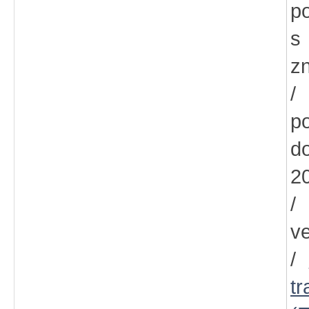
p
s
z
/
p
d
2
/
v
/
t