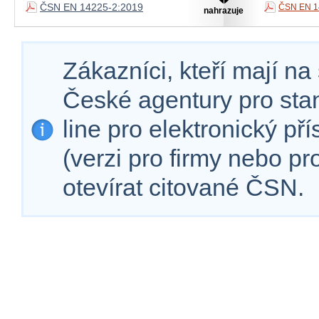
ČSN EN 14225-2:2019
ČSN EN 1
nahrazuje
Zákazníci, kteří mají n
České agentury pro sta
line pro elektronický př
(verzi pro firmy nebo p
otevírat citované ČSN.