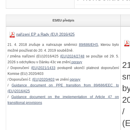
ES/EU předpis
nařízení EP a Rady (EU) 2016/425
21. 4. 2018 zrušuje a nahrazuje směrnici
89/686/EHS
, kterou bylo
možné používat do 20. 4. 2019 souběžně.
/ změna nařízení (EU)2016/425
(EU)2024/2748
se použije od 29. 5.
2026 s odchylkou v článku 43c
ve
znění
opravy
2
/ Doporučení
(EU)2021/1433
postupně ukončí platnost doporučení
Komise (EU) 2020/403
s
/ Doporučení č.
(EU)2020/403
ve znění
opravy
/
Guidance document on PPE transition from 89/686/EEC to
b
(EU)2016/425
/
Guidance document on the implementation of Article 47 on
2
transitional provisions
/
(