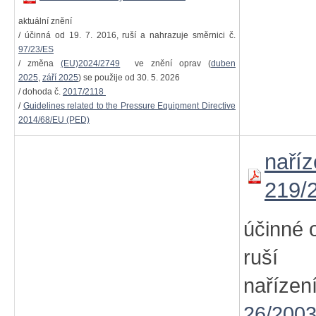
aktuální znění
/ účinná od 19. 7. 2016, ruší a nahrazuje směrnici č.
97/23/ES
/ změna
(EU)2024/2749
ve znění oprav (
duben
2025
,
září 2025
) se použije od 30. 5. 2026
/ dohoda č.
2017/2118
/
Guidelines related to the Pressure Equipment Directive
2014/68/EU (PED)
naříz
219/
účinné 
ruší 
naříz
26/2003