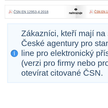
ČSN EN 12953-4:2018
ČSN EN 1
nahrazuje
Zákazníci, kteří mají n
České agentury pro sta
line pro elektronický př
(verzi pro firmy nebo p
otevírat citované ČSN.