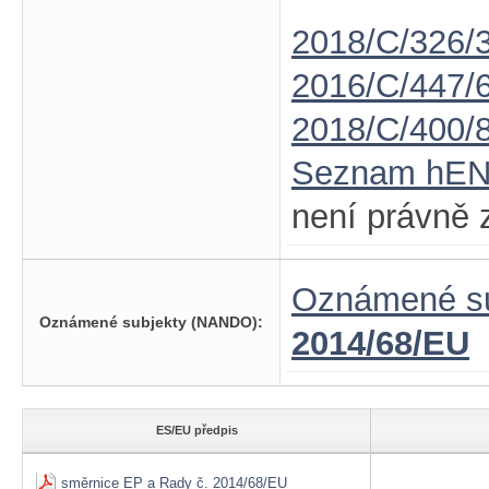
2018/C/326/
2016/C/447/
2018/C/400/
Seznam hE
není právně 
Oznámené su
Oznámené subjekty (NANDO):
2014/68/EU
ES/EU předpis
směrnice EP a Rady č. 2014/68/EU