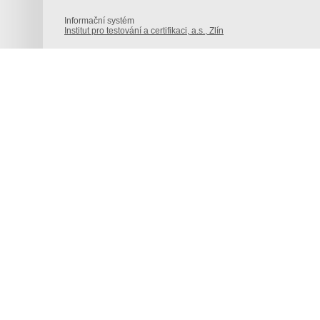
Informační systém
Institut pro testování a certifikaci, a.s., Zlín