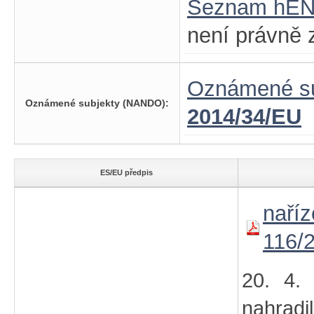
Seznam hE
není právně 
Oznámené su
Oznámené subjekty (NANDO):
2014/34/EU
ES/EU předpis
naříz
116/
20. 4. 
nahradil