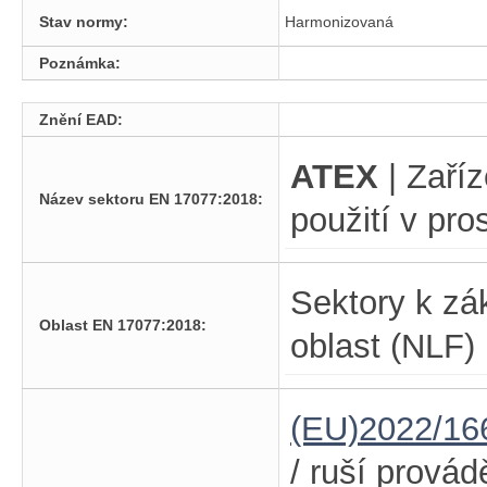
Stav normy:
Harmonizovaná
Poznámka:
Znění EAD:
ATEX
| Zaří
Název sektoru EN 17077:2018:
použití v pr
Sektory k zá
Oblast EN 17077:2018:
oblast (NLF)
(EU)2022/16
/ ruší prová