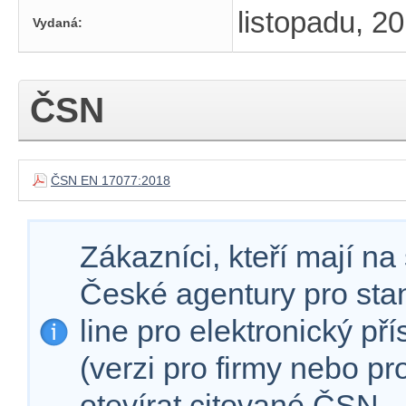
listopadu, 2
Vydaná:
ČSN
ČSN EN 17077:2018
Zákazníci, kteří mají n
České agentury pro sta
line pro elektronický př
(verzi pro firmy nebo p
otevírat citované ČSN.