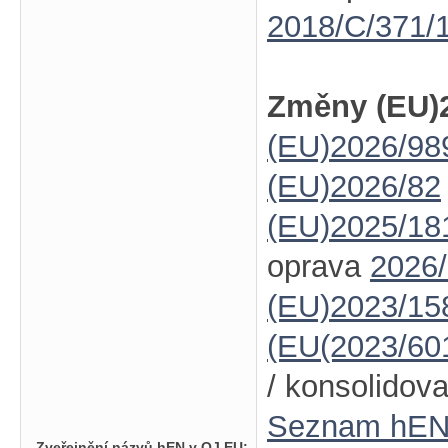
2018/C/371/
Změny (EU)2
(EU)2026/98
(EU)2026/82
(EU)2025/18
oprava
2026
(EU)2023/15
(EU(2023/60
/ konsolidov
Seznam hE
Zveřejnění názvů hEN v OJ EU: