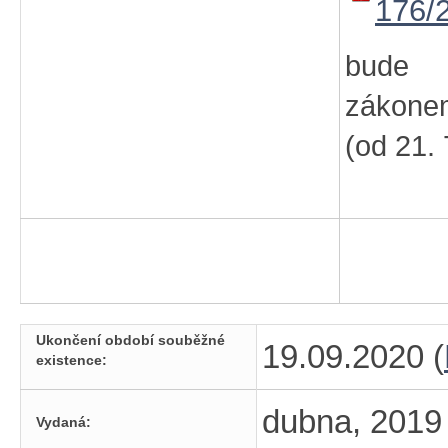
176/
bude
zákon
(od 21. 
Ukončení období souběžné
19.09.2020 (
existence:
dubna, 2019
Vydaná: