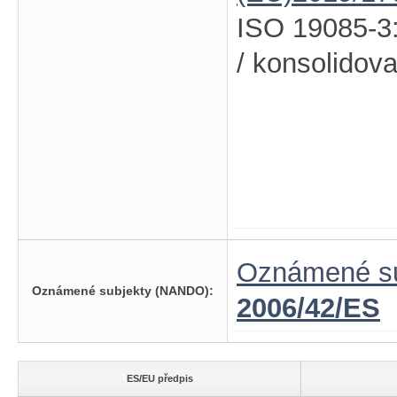
ISO 19085-3
/ konsolidov
Oznámené su
Oznámené subjekty (NANDO):
2006/42/ES
ES/EU předpis