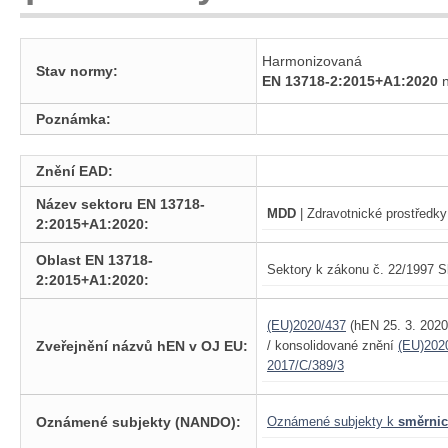
Harmonizovaná
Stav normy:
EN 13718-2:2015+A1:2020
n
Poznámka:
Znění EAD:
Název sektoru EN 13718-
MDD
| Zdravotnické prostředky
2:2015+A1:2020:
Oblast EN 13718-
Sektory k zákonu č. 22/1997 S
2:2015+A1:2020:
(EU)2020/437
(hEN 25. 3. 202
Zveřejnění názvů hEN v OJ EU:
/ konsolidované znění
(EU)202
2017/C/389/3
Oznámené subjekty (NANDO):
Oznámené subjekty k
směrnic