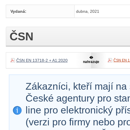
Vydaná:
dubna, 2021
ČSN
ČSN EN 13718-2 + A1:2020
ČSN EN 1
nahrazuje
Zákazníci, kteří mají n
České agentury pro sta
line pro elektronický př
(verzi pro firmy nebo p