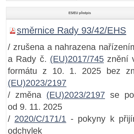
ES/EU předpis
směrnice Rady 93/42/EHS
/ zrušena a nahrazena nařízen
a Rady č.
(EU)2017/745
znění 
formátu z 10. 1. 2025 bez z
(EU)2023/2197
/ změna
(EU)2023/2197
se pou
od 9. 11. 2025
/
2020/C/171/1
- pokyny k přij
odchylek