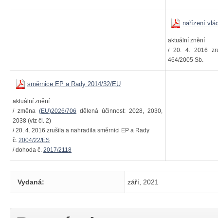
nařízení vlá
aktuální znění
/ 20. 4. 2016 zru
464/2005 Sb.
směrnice EP a Rady 2014/32/EU
aktuální znění
/ změna
(EU)2026/706
dělená účinnost: 2028, 2030,
2038 (viz čl. 2)
/ 20. 4. 2016 zrušila a nahradila směrnici EP a Rady
č.
2004/22/ES
/ dohoda č.
2017/2118
Vydaná:
září, 2021