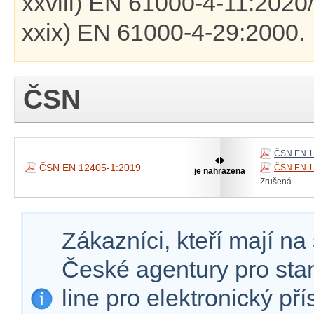
xxviii) EN 61000-4-11:2020
xxix) EN 61000-4-29:2000.
ČSN
ČSN EN 1
ČSN EN 12405-1:2019
ČSN EN 1
je nahrazena
Zrušená
Zákazníci, kteří mají n
České agentury pro sta
line pro elektronický př