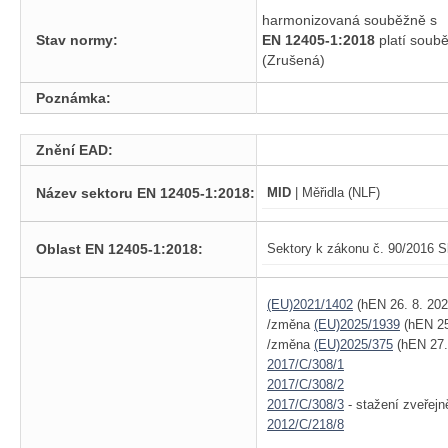
harmonizovaná souběžně s
Stav normy:
EN 12405-1:2018
platí sou
(Zrušená)
Poznámka:
Znění EAD:
Název sektoru EN 12405-1:2018:
MID
| Měřidla (NLF)
Oblast EN 12405-1:2018:
Sektory k zákonu č. 90/2016 S
(EU)2021/1402
(hEN 26. 8. 202
/změna
(EU)2025/1939
(hEN 25
/změna
(EU)2025/375
(hEN 27.
2017/C/308/1
2017/C/308/2
2017/C/308/3
- stažení zveřej
2012/C/218/8