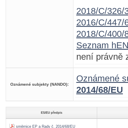
2018/C/326/
2016/C/447/
2018/C/400/
Seznam hE
není právně 
Oznámené su
Oznámené subjekty (NANDO):
2014/68/EU
ES/EU předpis
směrnice EP a Rady č. 2014/68/EU