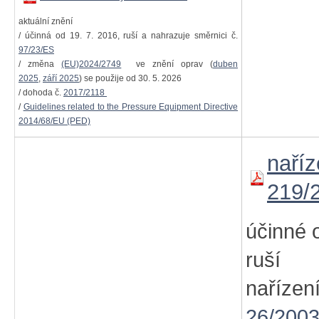
aktuální znění
/ účinná od 19. 7. 2016, ruší a nahrazuje směrnici č.
97/23/ES
/ změna
(EU)2024/2749
ve znění oprav (
duben
2025
,
září 2025
) se použije od 30. 5. 2026
/ dohoda č.
2017/2118
/
Guidelines related to the Pressure Equipment Directive
2014/68/EU (PED)
naříz
219/
účinné 
ruší 
naříz
26/2003