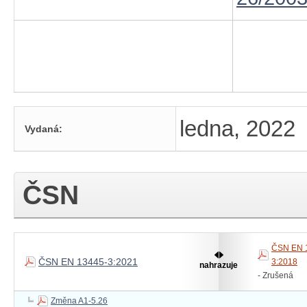
ledna, 2022
Vydaná:
ČSN
ČSN EN 
ČSN EN 13445-3:2021
3:2018
nahrazuje
- Zrušená
Změna A1-5.26