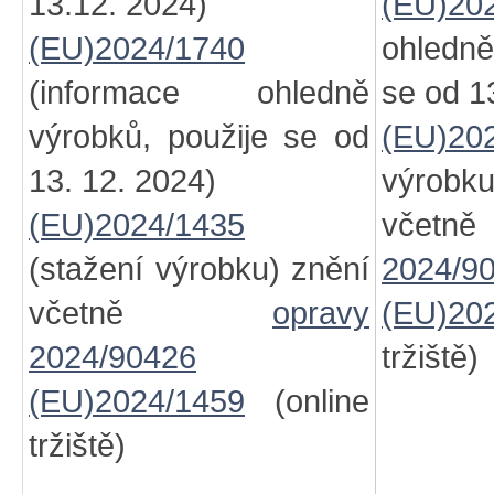
13.12. 2024)
(EU)20
(EU)2024/1740
ohledně
(informace ohledně
se od 1
výrobků, použije se od
(EU)20
13. 12. 2024)
výro
(EU)2024/1435
vč
(stažení výrobku) znění
2024/9
včetně
opravy
(EU)20
2024/90426
tržiště)
(EU)2024/1459
(online
tržiště)