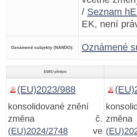
/
Seznam h
EK, není prá
Oznámené su
Oznámené subjekty (NANDO):
ES/EU předpis
(EU)2023/988
(EU)
konsolidované znění
konsoli
změna č.
zm
(EU)2024/2748
ve
(EU)20