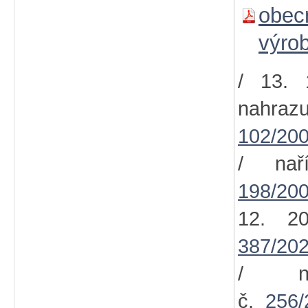
obec
výro
/ 13. 
nahra
102/200
/ nař
198/200
12. 2
387/202
/ na
č.
256/