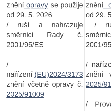
znění
opravy
se použije
znění
o
od 29. 5. 2026
od 29. 
/ ruší a nahrazuje
/ ruš
směrnici Rady č.
směr
2001/95/ES
2001/9
/
/ naříz
nařízení
(EU)2024/3173
znění 
znění včetně opravy č.
2025/9
2025/91009
/ Prov