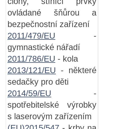
clony, stínící prvky
ovládané šňůrou a
bezpečnostní zařízení
2011/479/EU
-
gymnastické nářadí
2011/786/EU
- kola
2013/121/EU
- některé
sedačky pro děti
2014/59/EU
-
spotřebitelské výrobky
s laserovým zařízením
(EU)2015/547
- krby na