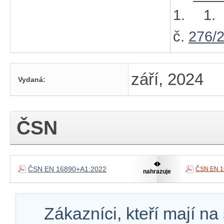
1. 1.
č.
276/
září, 2024
Vydaná:
ČSN
ČSN EN 16890+A1:2022
ČSN EN 1
nahrazuje
Zákazníci, kteří mají n