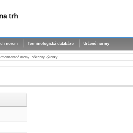
na trh
ých norem
Terminologická databáze
Určené normy
rmonizované normy - všechny výrobky