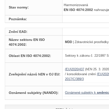
Harmonizovaná
Stav normy:
EN ISO 4074:2002
nahrazu
Poznámka:
Znění EAD:
Název sektoru EN ISO
MDD
| Zdravotnické prostředky
4074:2002:
Oblast EN ISO 4074:2002:
Sektory k zákonu č. 22/1997 S
(EU)2020/437
(hEN 25. 3. 202
Zveřejnění názvů hEN v OJ EU:
/ konsolidované znění
(EU)202
2017/C/389/3
Oznámené subjekty (NANDO):
Oznámené subjekty k
směrnic