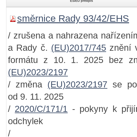
ES/EU předpis
směrnice Rady 93/42/EHS
/ zrušena a nahrazena nařízen
a Rady č.
(EU)2017/745
znění 
formátu z 10. 1. 2025 bez z
(EU)2023/2197
/ změna
(EU)2023/2197
se pou
od 9. 11. 2025
/
2020/C/171/1
- pokyny k přij
odchylek
/