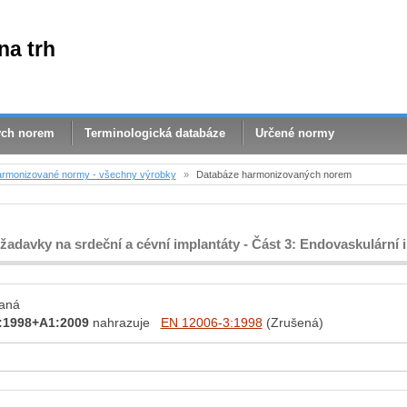
na trh
ých norem
Terminologická databáze
Určené normy
rmonizované normy - všechny výrobky
»
Databáze harmonizovaných norem
ožadavky na srdeční a cévní implantáty - Část 3: Endovaskulární 
aná
:1998+A1:2009
nahrazuje
EN 12006-3:1998
(Zrušená)