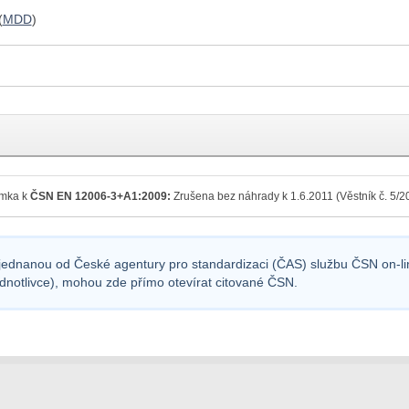
(
MDD
)
mka k
ČSN EN 12006-3+A1:2009:
Zrušena bez náhrady k 1.6.2011 (Věstník č. 5/2
sjednanou od České agentury pro standardizaci (ČAS) službu ČSN on-lin
ednotlivce), mohou zde přímo otevírat citované ČSN.