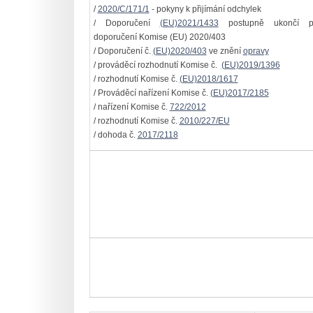
/
2020/C/171/1
- pokyny k přijímání odchylek
/ Doporučení
(EU)2021/1433
postupně ukončí pl
doporučení Komise (EU) 2020/403
/ Doporučení č.
(EU)2020/403
ve znění
opravy
/ prováděcí rozhodnutí Komise č.
(EU)2019/1396
/ rozhodnutí Komise č.
(EU)2018/1617
/ Prováděcí nařízení Komise č.
(EU)2017/2185
/ nařízení Komise č.
722/2012
/ rozhodnutí Komise č.
2010/227/EU
/ dohoda č.
2017/2118