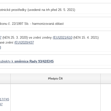
otnické prostředky (uvedené na trh před 26. 5. 2021)
konu č. 22/1997 Sb. - harmonizovaná oblast
7
(hEN 25. 3. 2020) ve znění změny
(EU)2021/610
(hEN 15. 4. 2021)
vané znění
(EU)2020/437
3
ubjekty k
směrnice Rady 93/42/EHS
Předpis ČR
17/745
97