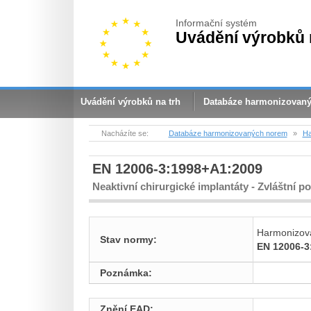
Informační systém
Uvádění výrobků 
Uvádění výrobků na trh
Databáze harmonizovan
Nacházíte se:
Databáze harmonizovaných norem
»
Ha
EN 12006-3:1998+A1:2009
Neaktivní chirurgické implantáty - Zvláštní p
Harmonizov
Stav normy:
EN 12006-3
Poznámka:
Znění EAD: