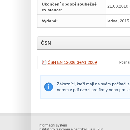
Ukončení období souběžné
21.03.2010 
existence:
Vydaná:
ledna, 2015
ČSN
ČSN EN 12006-3+A1:2009
Pozná
Zákazníci, kteří mají na svém počítači 
norem v pdf (verzi pro firmy nebo pro j
Informační systém
Institut pro testování a certifikaci, a.s., Zlín