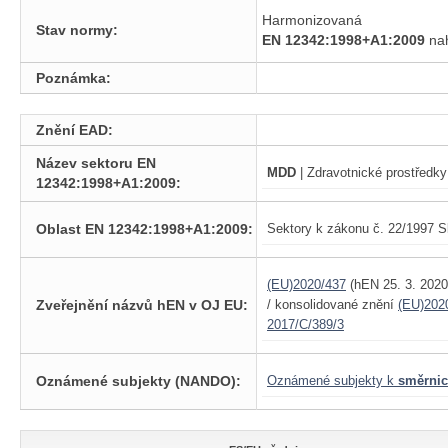
Harmonizovaná
Stav normy:
EN 12342:1998+A1:2009
na
Poznámka:
Znění EAD:
Název sektoru EN
MDD
| Zdravotnické prostředky
12342:1998+A1:2009:
Oblast EN 12342:1998+A1:2009:
Sektory k zákonu č. 22/1997 S
(EU)2020/437
(hEN 25. 3. 202
Zveřejnění názvů hEN v OJ EU:
/ konsolidované znění
(EU)202
2017/C/389/3
Oznámené subjekty (NANDO):
Oznámené subjekty k
směrnic