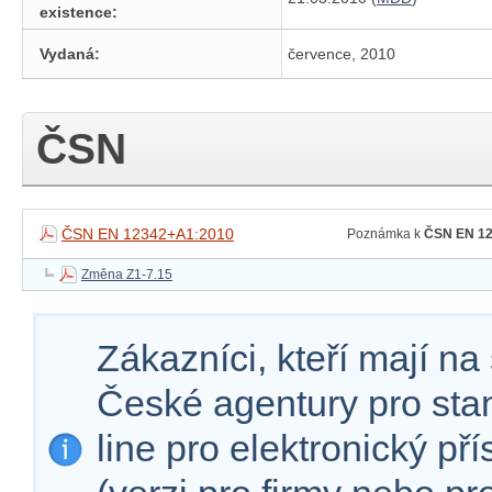
existence:
Vydaná:
července, 2010
ČSN
ČSN EN 12342+A1:2010
Poznámka k
ČSN EN 12
Změna Z1-7.15
Zákazníci, kteří mají n
České agentury pro sta
line pro elektronický př