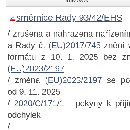
ES/EU předpis
směrnice Rady 93/42/EHS
/ zrušena a nahrazena nařízen
a Rady č.
(EU)2017/745
znění 
formátu z 10. 1. 2025 bez z
(EU)2023/2197
/ změna
(EU)2023/2197
se pou
od 9. 11. 2025
/
2020/C/171/1
- pokyny k přij
odchylek
/