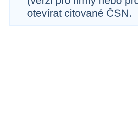
(verzi pro firmy nebo p
otevírat citované ČSN.