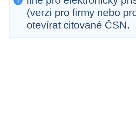
line pro elektronický př
(verzi pro firmy nebo p
otevírat citované ČSN.