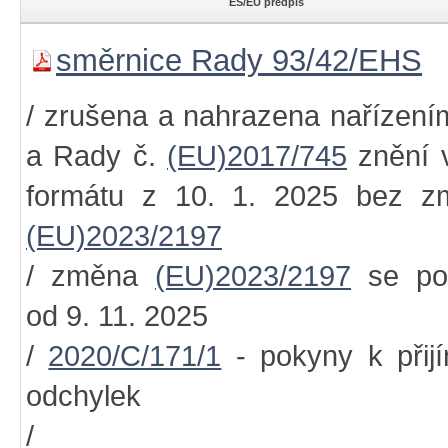
ES/EU předpis
směrnice Rady 93/42/EHS
/ zrušena a nahrazena nařízen
a Rady č.
(EU)2017/745
znění 
formátu z 10. 1. 2025 bez z
(EU)2023/2197
/ změna
(EU)2023/2197
se pou
od 9. 11. 2025
/
2020/C/171/1
- pokyny k přij
odchylek
/