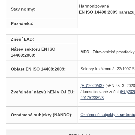
Harmonizovaná
Stav normy:
EN ISO 14408:2009
nahraz
Poznámka:
Znění EAD:
Název sektoru EN ISO
MDD
| Zdravotnické prostředky
14408:2009:
Oblast EN ISO 14408:2009:
Sektory k zákonu č. 22/1997 S
(EU)2020/437
(hEN 25. 3. 202
Zveřejnění názvů hEN v OJ EU:
/ konsolidované znění
(EU)202
2017/C/389/3
Oznámené subjekty (NANDO):
Oznámené subjekty k
směrnic