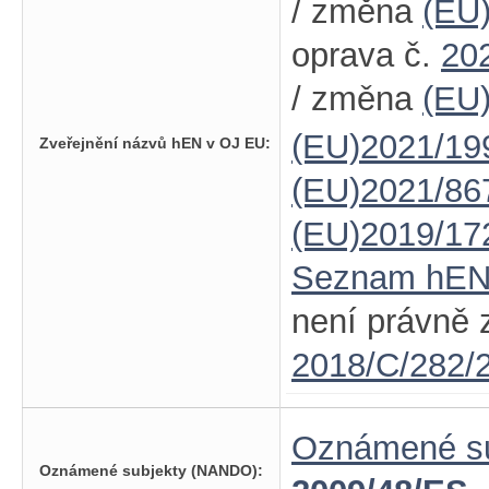
/ změna
(EU
oprava č.
20
/ změna
(EU
(EU)2021/19
Zveřejnění názvů hEN v OJ EU:
(EU)2021/86
(EU)2019/17
Seznam hE
není právně 
2018/C/282/
Oznámené su
Oznámené subjekty (NANDO):