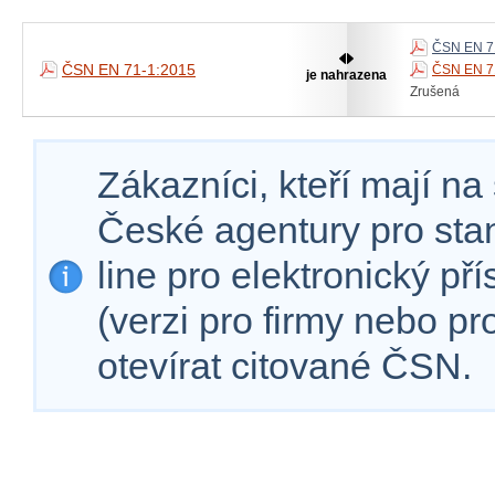
ČSN EN 71
ČSN EN 71-1:2015
ČSN EN 7
je nahrazena
Zrušená
Zákazníci, kteří mají n
České agentury pro sta
line pro elektronický př
(verzi pro firmy nebo p
otevírat citované ČSN.