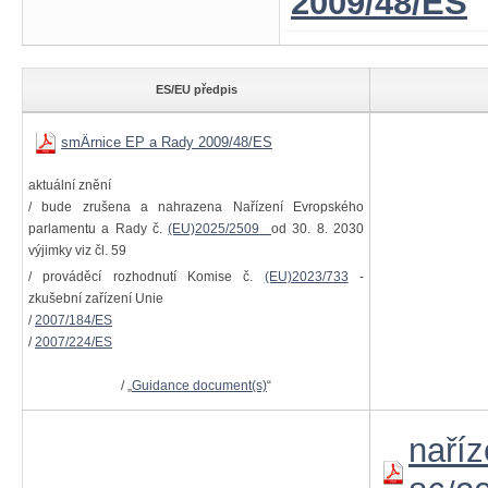
2009/48/ES
ES/EU předpis
smÄrnice EP a Rady 2009/48/ES
aktuální znění
/ bude zrušena a nahrazena Nařízení Evropského
parlamentu a Rady č.
(EU)2025/2509
od 30. 8. 2030
výjimky viz čl. 59
/ prováděcí rozhodnutí Komise č.
(EU)2023/733
-
zkušební zařízení Unie
/
2007/184/ES
/
2007/224/ES
/ „
Guidance document(s)
“
naříz