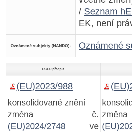
/
Seznam h
EK, není prá
Oznámené su
Oznámené subjekty (NANDO):
ES/EU předpis
(EU)2023/988
(EU)
konsolidované znění
konsoli
změna č.
zm
(EU)2024/2748
ve
(EU)20