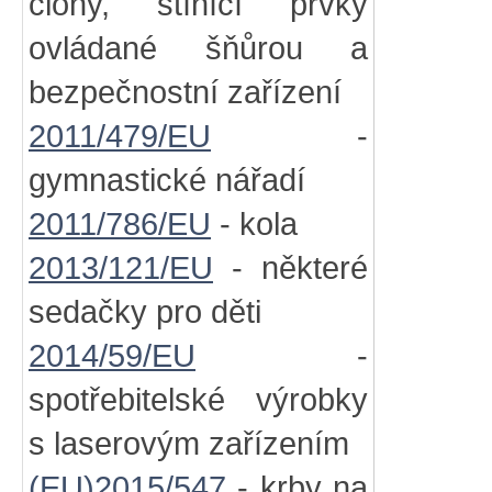
clony, stínící prvky
ovládané šňůrou a
bezpečnostní zařízení
2011/479/EU
-
gymnastické nářadí
2011/786/EU
- kola
2013/121/EU
- některé
sedačky pro děti
2014/59/EU
-
spotřebitelské výrobky
s laserovým zařízením
(EU)2015/547
- krby na