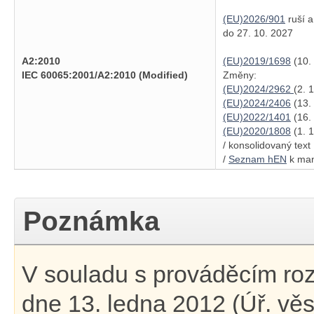
(EU)2026/901
ruší a
do 27. 10. 2027
A2:2010
(EU)2019/1698
(10.
IEC 60065:2001/A2:2010 (Modified)
Změny:
(EU)2024/2962
(2. 
(EU)2024/2406
(13.
(EU)2022/1401
(16.
(EU)2020/1808
(1. 
/ konsolidovaný tex
/
Seznam hEN
k man
Poznámka
V souladu s prováděcím r
dne 13. ledna 2012 (Úř. věst