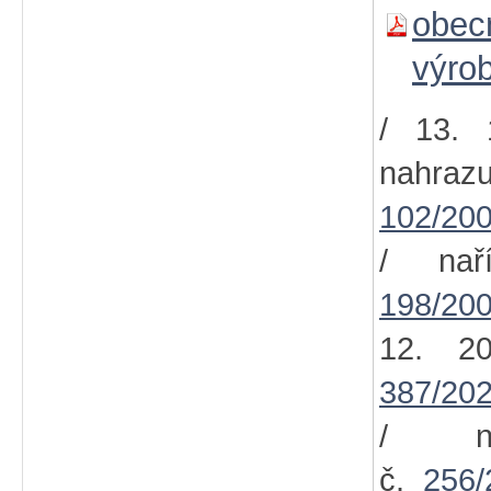
obec
výro
/ 13. 
nahra
102/200
/ nař
198/200
12. 2
387/202
/ na
č.
256/