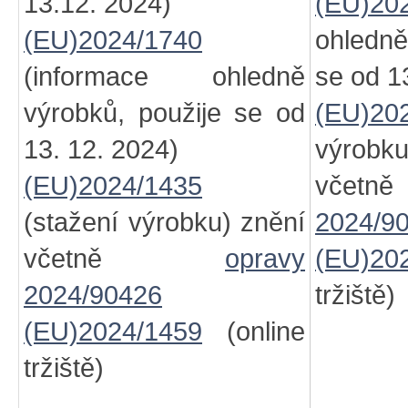
13.12. 2024)
(EU)20
(EU)2024/1740
ohledně
(informace ohledně
se od 1
výrobků, použije se od
(EU)20
13. 12. 2024)
výro
(EU)2024/1435
vč
(stažení výrobku) znění
2024/9
včetně
opravy
(EU)20
2024/90426
tržiště)
(EU)2024/1459
(online
tržiště)