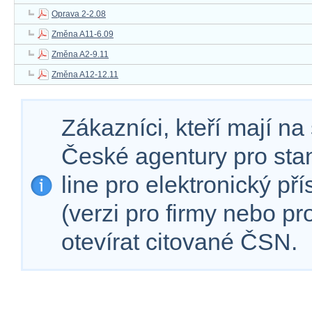
Oprava 2-2.08
Změna A11-6.09
Změna A2-9.11
Změna A12-12.11
Zákazníci, kteří mají n
České agentury pro sta
line pro elektronický př
(verzi pro firmy nebo p
otevírat citované ČSN.