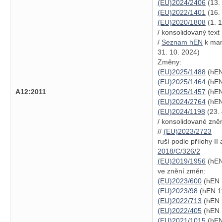
(EU)2024/2406
(13.
(EU)2022/1401
(16.
(EU)2020/1808
(1. 
/ konsolidovaný tex
/
Seznam hEN
k man
31. 10. 2024)
Změny:
(EU)2025/1488
(hEN
(EU)2025/1464
(hEN
A12:2011
(EU)2025/1457
(hEN
(EU)2024/2764
(hEN
(EU)2024/1198
(23. 
/ konsolidované zně
//
(EU)2023/2723
ruší podle přílohy II a
2018/C/326/2
(EU)2019/1956
(hEN
ve znění změn:
(EU)2023/600
(hEN 
(EU)2023/98
(hEN 11
(EU)2022/713
(hEN 
(EU)2022/405
(hEN 
(EU)2021/1015
(hEN