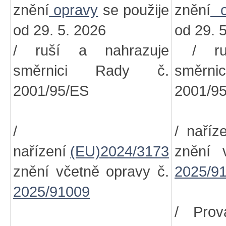
znění
opravy
se použije
znění
o
od 29. 5. 2026
od 29. 
/ ruší a nahrazuje
/ ruš
směrnici Rady č.
směr
2001/95/ES
2001/9
/
/ naříz
nařízení
(EU)2024/3173
znění 
znění včetně opravy č.
2025/9
2025/91009
/ Prov