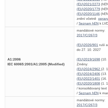
(EU)2021/2273
(hEN
(EU)2020/1779
(hEN
(EU)2020/1146
(hEN 
znění včetně
oprav
/
Seznam hEN
k LVD
mandátové normy:
2017/C/267/3
(EU)2026/901
ruší a
do 27. 10. 2027
A1:2006
(EU)2019/1698
(10.
IEC 60065:2001/A1:2005 (Modified)
Změny:
(EU)2024/2962
(2. 
(EU)2024/2406
(13.
(EU)2022/1401
(16.
(EU)2020/1808
(1. 
/ konsolidovaný tex
/
Seznam hEN
k man
mandátové normy:
2017/C/267/3