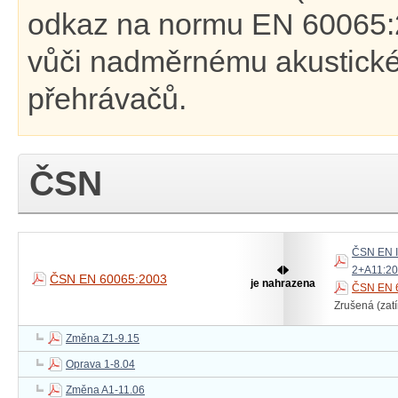
odkaz na normu EN 60065:2
vůči nadměrnému akustické
přehrávačů.
ČSN
ČSN EN I
2+A11:2
ČSN EN 60065:2003
je nahrazena
ČSN EN 6
Zrušená (zat
Změna Z1-9.15
Oprava 1-8.04
Změna A1-11.06