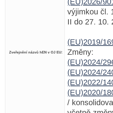
(EU)2026/90
výjimkou čl. 
II do 27. 10.
(EU)2019/16
Změny:
Zveřejnění názvů hEN v OJ EU:
(EU)2024/2
(EU)2024/24
(EU)2022/14
(EU)2020/18
/ konsolidov
včetně změ