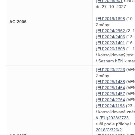
(EU)2026/901
ruší a
do 27. 10. 2027
(EU)2019/1698
(10.
AC:2006
Změny:
(EU)2024/2962
(2. 
(EU)2024/2406
(13.
(EU)2022/1401
(16.
(EU)2020/1808
(1. 
/ konsolidovaný tex
/
Seznam hEN
k man
(EU)2023/2723
(hEN
Změny:
(EU)2025/1488
(hEN
(EU)2025/1464
(hEN
(EU)2025/1457
(hEN
(EU)2024/2764
(hEN
(EU)2024/1198
(23. 
/ konsolidované zně
//
(EU)2023/2723
ruší podle přílohy II a
2018/C/326/2