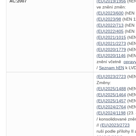
AC:2007
(EU)2019/1956
(hEN
ve znění změn:
(EU)2023/600
(hEN 
(EU)2023/98
(hEN 11
(EU)2022/713
(hEN 
(EU)2022/405
(hEN 
(EU)2021/1015
(hEN
(EU)2021/2273
(hEN
(EU)2020/1779
(hEN
(EU)2020/1146
(hEN 
znění včetně
oprav
/
Seznam hEN
k LVD
(EU)2023/2723
(hEN
Změny:
(EU)2025/1488
(hEN
(EU)2025/1464
(hEN
(EU)2025/1457
(hEN
(EU)2024/2764
(hEN
(EU)2024/1198
(23. 
/ konsolidované zně
//
(EU)2023/2723
ruší podle přílohy II a