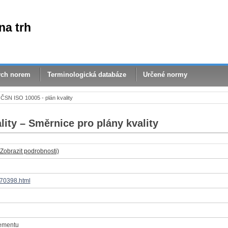
na trh
ých norem
Terminologická databáze
Určené normy
ČSN ISO 10005 - plán kvality
ity – Směrnice pro plány kvality
(Zobrazit podrobnosti)
/70398.html
ementu