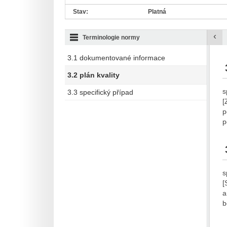
Stav:
Platná
‹
Terminologie normy
3.1 dokumentované informace
3.2 plán kvality
s
3.3 specifický případ
[
p
p
s
[
a
b