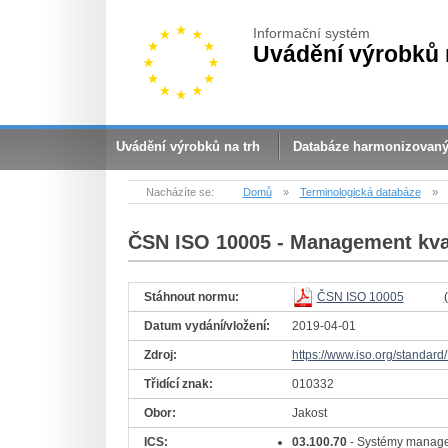
Informační systém
Uvádění výrobků 
Uvádění výrobků na trh
Databáze harmonizovan
Nacházíte se:
Domů
»
Terminologická databáze
»
ČSN ISO 10005
- Management kval
Stáhnout normu:
ČSN ISO 10005
Datum vydání/vložení:
2019-04-01
Zdroj:
https://www.iso.org/standard
Třidící znak:
010332
Obor:
Jakost
ICS:
03.100.70
- Systémy manag