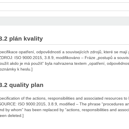
3.2 plán kvality
pecifikace opatření, odpovědností a souvisejících zdrojů, které se mají 
ZDROJ: ISO 9000:2015, 3.8.9, modifikováno – Fráze „postupů a souvisíc
oužít akdo je má použít“ byla nahrazena textem „opatření, odpovědnosti
oznámky k heslu.]
3.2 quality plan
pecification of the actions, responsibilities and associated resources to 
SOURCE: ISO 9000:2015, 3.8.9, modified – The phrase “procedures an
nd by whom” has been replaced by “actions, responsibilities and associ
een deleted.]