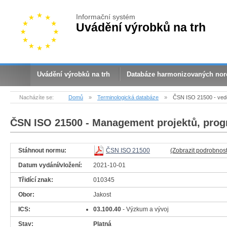
Informační systém
Uvádění výrobků na trh
Uvádění výrobků na trh
Databáze harmonizovaných no
Nacházíte se:
Domů
»
Terminologická databáze
»
ČSN ISO 21500 - ved
ČSN ISO 21500
- Management projektů, progr
Stáhnout normu:
ČSN ISO 21500
(Zobrazit podrobnost
Datum vydání/vložení:
2021-10-01
Třidící znak:
010345
Obor:
Jakost
ICS:
03.100.40
- Výzkum a vývoj
Stav:
Platná