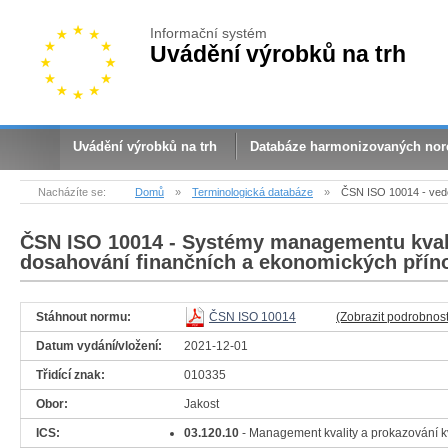
Informační systém
Uvádění výrobků na trh
Uvádění výrobků na trh
Databáze harmonizovaných no
Nacházíte se:
Domů
»
Terminologická databáze
»
ČSN ISO 10014 - vedo
ČSN ISO 10014
- Systémy managementu kvalit
dosahování finančních a ekonomických přín
Stáhnout normu:
ČSN ISO 10014
(Zobrazit podrobnost
Datum vydání/vložení:
2021-12-01
Třidící znak:
010335
Obor:
Jakost
ICS:
03.120.10
- Management kvality a prokazování kv