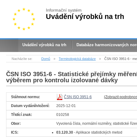
Informační systém
Uvádění výrobků na trh
Uvádění výrobků na trh
Databáze harmonizovaných no
Nacházíte se:
Domů
»
Terminologická databáze
»
ČSN ISO 3951-6 - met
ČSN ISO 3951-6
- Statistické přejímky měřen
výběrem pro kontrolu izolované dávky
Stáhnout normu:
ČSN ISO 3951-6
(Zobrazit podrobnos
Datum vydání/vložení:
2025-12-01
Třidící znak:
010258
Obor:
Vyvolená čísla, normální rozměry, statistické říze
ICS:
03.120.30
- Aplikace statistických metod