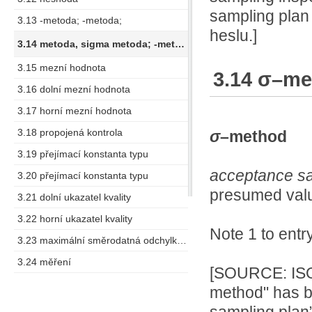
sampling plan
3.13 -metoda; -metoda;
heslu.]
3.14 metoda, sigma metoda; -metoda;
3.15 mezní hodnota
3.14 σ–me
3.16 dolní mezní hodnota
3.17 horní mezní hodnota
3.18 propojená kontrola
σ
–method
3.19 přejímací konstanta typu
acceptance s
3.20 přejímací konstanta typu
presumed valu
3.21 dolní ukazatel kvality
3.22 horní ukazatel kvality
Note 1 to entr
3.23 maximální směrodatná odchylka procesu
3.24 měření
[SOURCE: ISO 
method" has b