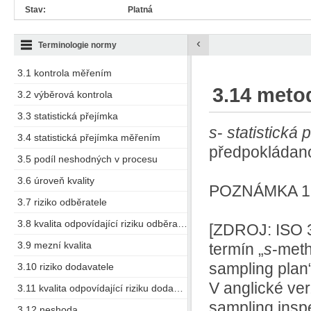
Stav:
Platná
‹
Terminologie normy
3.1 kontrola měřením
3.14 meto
3.2 výběrová kontrola
3.3 statistická přejímka
s
-
statistická 
3.4 statistická přejímka měřením
předpokládan
3.5 podíl neshodných v procesu
3.6 úroveň kvality
POZNÁMKA 1 k
3.7 riziko odběratele
3.8 kvalita odpovídající riziku odběratele
[ZDROJ: ISO 3
3.9 mezní kvalita
termín „
s
-meth
sampling plan“
3.10 riziko dodavatele
V anglické ver
3.11 kvalita odpovídající riziku dodavatele
sampling insp
3.12 neshoda