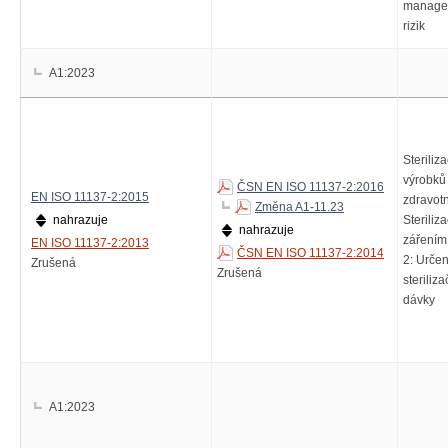
manage
rizik
A1:2023
Steriliz
výrobků
ČSN EN ISO 11137-2:2016
EN ISO 11137-2:2015
zdravotn
Změna A1-11.23
nahrazuje
Steriliz
nahrazuje
zářením
EN ISO 11137-2:2013
ČSN EN ISO 11137-2:2014
2: Určen
Zrušená
Zrušená
steriliza
dávky
A1:2023