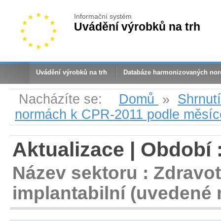
Informační systém
Uvádění výrobků na trh
Uvádění výrobků na trh
Databáze harmonizovaných no
Nacházíte se:
Domů
»
Shrnut
normách k CPR-2011 podle měsíc
Aktualizace | Období 
Název sektoru : Zdravot
implantabilní (uvedené n