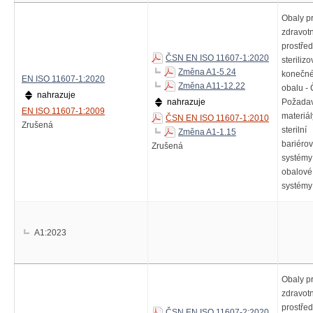
Obaly p
zdravot
prostře
ČSN EN ISO 11607-1:2020
steriliz
Změna A1-5.24
konečn
EN ISO 11607-1:2020
Změna A11-12.22
obalu - 
nahrazuje
nahrazuje
Požadav
EN ISO 11607-1:2009
materiál
ČSN EN ISO 11607-1:2010
Zrušená
sterilní
Změna A1-1.15
bariéro
Zrušená
systémy
obalové
systémy
A1:2023
Obaly p
zdravot
prostře
ČSN EN ISO 11607-2:2020