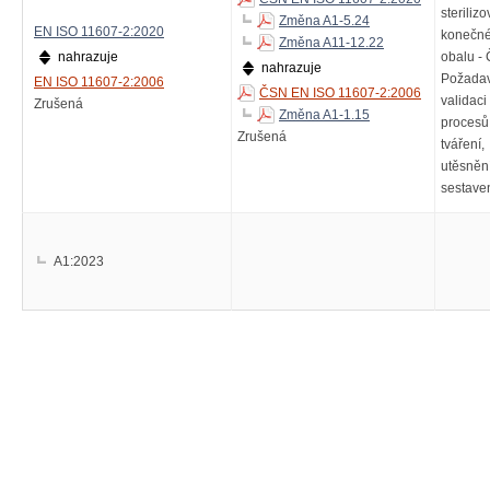
steriliz
Změna A1-5.24
EN ISO 11607-2:2020
konečn
Změna A11-12.22
nahrazuje
obalu - 
nahrazuje
Požadav
EN ISO 11607-2:2006
ČSN EN ISO 11607-2:2006
validaci
Zrušená
Změna A1-1.15
procesů
Zrušená
tváření,
utěsněn
sestave
A1:2023