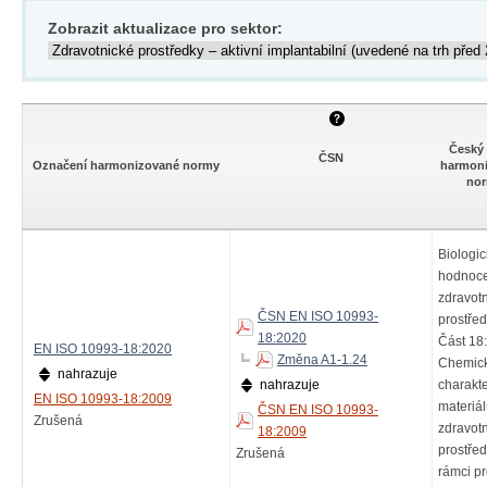
Zobrazit aktualizace pro sektor:
Český
ČSN
Označení harmonizované normy
harmon
no
Biologi
hodnoc
zdravot
ČSN EN ISO 10993-
prostřed
18:2020
Část 18:
EN ISO 10993-18:2020
Změna A1-1.24
Chemic
nahrazuje
nahrazuje
charakt
EN ISO 10993-18:2009
materiá
ČSN EN ISO 10993-
Zrušená
zdravot
18:2009
prostřed
Zrušená
rámci p