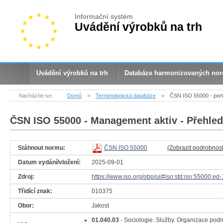
Informační systém
Uvádění výrobků na trh
Uvádění výrobků na trh
Databáze harmonizovaných no
Nacházíte se:
Domů
»
Terminologická databáze
»
ČSN ISO 55000 - portf
ČSN ISO 55000
- Management aktiv - Přehled
Stáhnout normu:
ČSN ISO 55000
(Zobrazit podrobnost
Datum vydání/vložení:
2025-09-01
Zdroj:
https://www.iso.org/obp/ui/#iso:std:iso:55000:ed-
Třidící znak:
010375
Obor:
Jakost
01.040.03
- Sociologie. Služby. Organizace pod