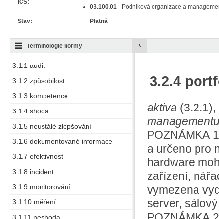
ICS:
03.100.01
- Podniková organizace a manageme
Stav:
Platná
‹
Terminologie normy
3.1.1 audit
3.2.4 portf
3.1.2 způsobilost
3.1.3 kompetence
aktiva
(3.2.1)
3.1.4 shoda
managementu 
3.1.5 neustálé zlepšování
POZNÁMKA 1 k 
3.1.6 dokumentované informace
a určeno pro m
3.1.7 efektivnost
hardware moho
3.1.8 incident
zařízení, nářa
3.1.9 monitorování
vymezena vyda
server, sálový
3.1.10 měření
POZNÁMKA 2 
3.1.11 neshoda