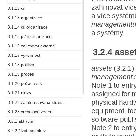
zahrnovat více p
3.1.12 cíl
a více systémů
3.1.13 organizace
managementu 
3.1.14 cíl organizace
a systémy.
3.1.15 plán organizace
3.1.16 zajišťovat externě
3.2.4 asse
3.1.17 výkonnost
3.1.18 politika
assets
(3.2.1)
3.1.19 proces
management 
3.1.20 požadavek
Note 1 to entry
assigned for m
3.1.21 riziko
physical hardw
3.1.22 zainteresovaná strana
equipment, too
3.1.23 vrcholové vedení
software publi
3.2.1 aktivum
Note 2 to ent
3.2.2 životnost aktiv