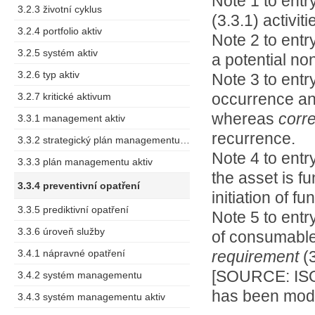
Note 1 to entry
3.2.3 životní cyklus
(3.3.1) activiti
3.2.4 portfolio aktiv
Note 2 to ent
3.2.5 systém aktiv
a potential no
3.2.6 typ aktiv
Note 3 to entr
occurrence an
3.2.7 kritické aktivum
whereas
corre
3.3.1 management aktiv
recurrence.
3.3.2 strategický plán managementu aktiv SAMP
Note 4 to entr
3.3.3 plán managementu aktiv
the asset is fu
3.3.4 preventivní opatření
initiation of fu
3.3.5 prediktivní opatření
Note 5 to entr
3.3.6 úroveň služby
of consumable
3.4.1 nápravné opatření
requirement
(
[SOURCE: ISO 
3.4.2 systém managementu
has been modi
3.4.3 systém managementu aktiv