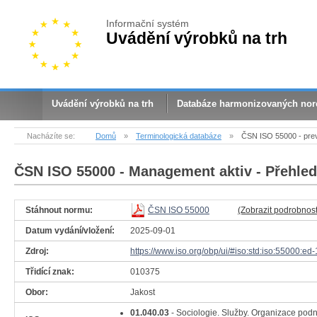
Informační systém
Uvádění výrobků na trh
Uvádění výrobků na trh
Databáze harmonizovaných no
Nacházíte se:
Domů
»
Terminologická databáze
»
ČSN ISO 55000 - prev
ČSN ISO 55000
- Management aktiv - Přehled
Stáhnout normu:
ČSN ISO 55000
(Zobrazit podrobnost
Datum vydání/vložení:
2025-09-01
Zdroj:
https://www.iso.org/obp/ui/#iso:std:iso:55000:ed-
Třidící znak:
010375
Obor:
Jakost
01.040.03
- Sociologie. Služby. Organizace pod