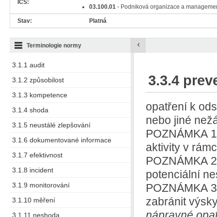
ICS:
03.100.01
- Podniková organizace a manageme
Stav:
Platná
‹
Terminologie normy
3.1.1 audit
3.3.4 prev
3.1.2 způsobilost
3.1.3 kompetence
opatření k ods
3.1.4 shoda
nebo jiné nežá
3.1.5 neustálé zlepšování
POZNÁMKA 1 k
3.1.6 dokumentované informace
aktivity v rám
3.1.7 efektivnost
POZNÁMKA 2 k
3.1.8 incident
potenciální n
3.1.9 monitorování
POZNÁMKA 3 k 
zabránit výsk
3.1.10 měření
nápravné opat
3.1.11 neshoda