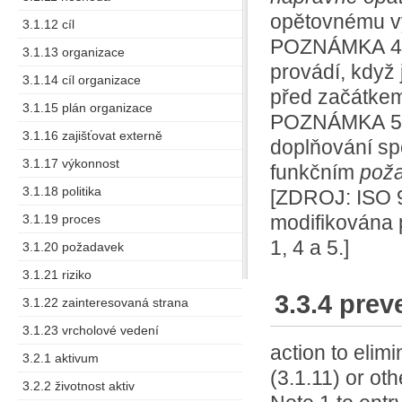
opětovnému v
3.1.12 cíl
POZNÁMKA 4 k
3.1.13 organizace
provádí, když
3.1.14 cíl organizace
před začátkem
3.1.15 plán organizace
POZNÁMKA 5 k
3.1.16 zajišťovat externě
doplňování sp
3.1.17 výkonnost
funkčním
pož
3.1.18 politika
[ZDROJ: ISO 9
modifikována 
3.1.19 proces
1, 4 a 5.]
3.1.20 požadavek
3.1.21 riziko
3.3.4 prev
3.1.22 zainteresovaná strana
3.1.23 vrcholové vedení
action to elim
3.2.1 aktivum
(3.1.11) or oth
3.2.2 životnost aktiv