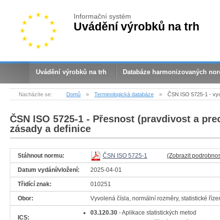
Informační systém
Uvádění výrobků na trh
Uvádění výrobků na trh
Databáze harmonizovaných no
Nacházíte se:
Domů
»
Terminologická databáze
»
ČSN ISO 5725-1 - vyc
ČSN ISO 5725-1
- Přesnost (pravdivost a pre
zásady a definice
Stáhnout normu:
ČSN ISO 5725-1
(Zobrazit podrobnos
Datum vydání/vložení:
2025-04-01
Třidící znak:
010251
Obor:
Vyvolená čísla, normální rozměry, statistické říze
03.120.30
- Aplikace statistických metod
ICS: