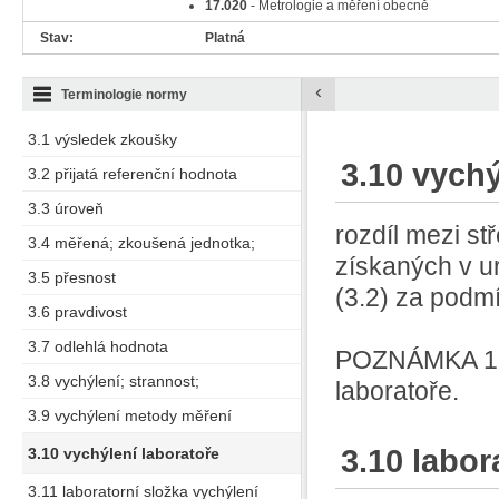
17.020
- Metrologie a měření obecně
Stav:
Platná
‹
Terminologie normy
3.1 výsledek zkoušky
3.10 vychý
3.2 přijatá referenční hodnota
3.3 úroveň
rozdíl mezi s
3.4 měřená; zkoušená jednotka;
získaných v ur
3.5 přesnost
(3.2) za podm
3.6 pravdivost
3.7 odlehlá hodnota
POZNÁMKA 1 k
3.8 vychýlení; strannost;
laboratoře.
3.9 vychýlení metody měření
3.10 labor
3.10 vychýlení laboratoře
3.11 laboratorní složka vychýlení