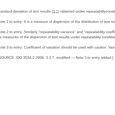
tandard deviation of
test results
(
3.1
) obtained under
repeatabilitycondi
ote 1 to entry: It is a measure of dispersion of the distribution of test re
ote 2 to entry: Similarly "repeatability variance” and “repeatability coef
s measures of the dispersion of test results under repeatability conditio
ote 3 to entry: Coefficient of variation should be used with caution. Var
SOURCE: ISO 3534-2:2006, 3.3.7, modified — Note 3 to entry added.]