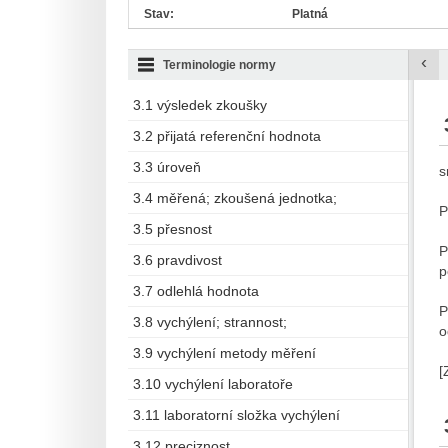
Stav:
Platná
‹
Terminologie normy
3.1 výsledek zkoušky
3.2 přijatá referenční hodnota
3.3 úroveň
s
3.4 měřená; zkoušená jednotka;
P
3.5 přesnost
P
3.6 pravdivost
p
3.7 odlehlá hodnota
P
3.8 vychýlení; strannost;
o
3.9 vychýlení metody měření
[
3.10 vychýlení laboratoře
3.11 laboratorní složka vychýlení
3.12 preciznost