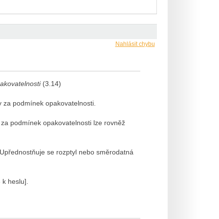
Nahlásit chybu
kovatelnosti
(3.14)
y za podmínek opakovatelnosti.
 za podmínek opakovatelnosti lze rovněž
Upřednostňuje se rozptyl nebo směrodatná
k heslu].