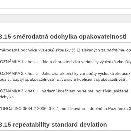
3.15 směrodatná odchylka opakovatelnosti
měrodatná odchylka
výsledků zkoušky
(3.1) získaných za
podmínek opa
OZNÁMKA 1 k heslu Jde o charakteristiku variability výsledků zkoušk
OZNÁMKA 2 k heslu Jako charakteristiky variability výsledků zkoušek
oužít „rozptyl opakovatelnosti“ a „variační koeficient opakovatelnosti“.
OZNÁMKA 3 k heslu Variační koeficient by se měl používat uváženě. 
dchylka.
ZDROJ: ISO 3534-2:2006, 3.3.7, modifikováno – doplněna Poznámka 3 
3.15 repeatability standard deviation