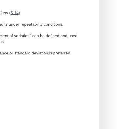
tions
(
3.14
)
sults under repeatability conditions.
ficient of variation” can be defined and used
ns.
iance or standard deviation is preferred.