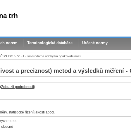
na trh
ých norem
Terminologická databáze
Určené normy
ČSN ISO 5725-1 - směrodatná odchylka opakovatelnosti
ivost a preciznost) metod a výsledků měření - 
(Zobrazit podrobnosti)
ry, statistické řízení jakosti apod.
ických metod
í obecně