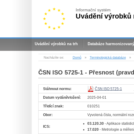
Informační systém
Uvádění výrobků 
Uvádění výrobků na trh
Databáze harmonizovan
Nacházíte se:
Domů
»
Terminologická databáze
»
ČSN ISO 5725-1
- Přesnost (pravd
Stáhnout normu:
ČSN ISO 5725-1
Datum vydání/vložení:
2025-04-01
Třidící znak:
010251
Obor:
Vyvolená čísla, normální rozmě
03.120.30
- Aplikace statist
ICS:
17.020
- Metrologie a měřen