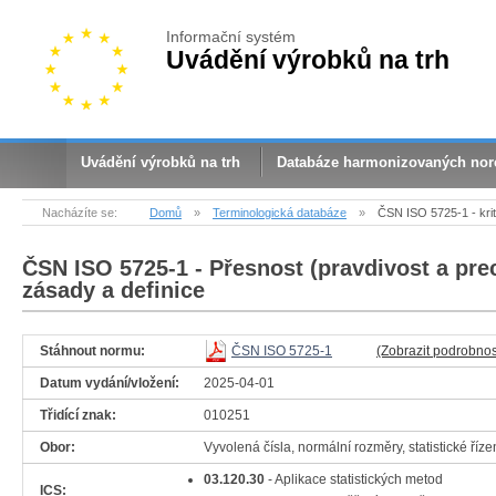
Informační systém
Uvádění výrobků na trh
Uvádění výrobků na trh
Databáze harmonizovaných no
Nacházíte se:
Domů
»
Terminologická databáze
»
ČSN ISO 5725-1 - krit
ČSN ISO 5725-1
- Přesnost (pravdivost a pre
zásady a definice
Stáhnout normu:
ČSN ISO 5725-1
(Zobrazit podrobnos
Datum vydání/vložení:
2025-04-01
Třidící znak:
010251
Obor:
Vyvolená čísla, normální rozměry, statistické říze
03.120.30
- Aplikace statistických metod
ICS: