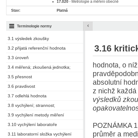
17.020
- Metrologie a měření obecně
Stav:
Platná
‹
Terminologie normy
3.1 výsledek zkoušky
3.16 kriti
3.2 přijatá referenční hodnota
3.3 úroveň
hodnota, o ní
3.4 měřená; zkoušená jednotka;
pravděpodobno
3.5 přesnost
absolutní hod
3.6 pravdivost
z nichž každá
3.7 odlehlá hodnota
výsledků zko
3.8 vychýlení; strannost;
opakovatelnos
3.9 vychýlení metody měření
POZNÁMKA 1 k
3.10 vychýlení laboratoře
průměr a medi
3.11 laboratorní složka vychýlení