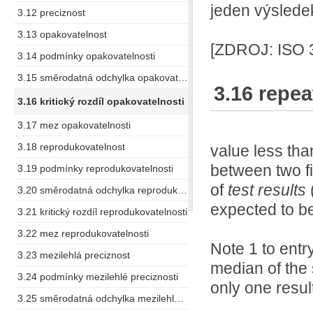
jeden výslede
3.12 preciznost
3.13 opakovatelnost
[ZDROJ: ISO 3
3.14 podmínky opakovatelnosti
3.15 směrodatná odchylka opakovatelnosti
3.16 repeat
3.16 kritický rozdíl opakovatelnosti
3.17 mez opakovatelnosti
3.18 reprodukovatelnost
value less tha
between two fi
3.19 podmínky reprodukovatelnosti
of
test results
3.20 směrodatná odchylka reprodukovatelnosti
expected to be
3.21 kritický rozdíl reprodukovatelnosti
3.22 mez reprodukovatelnosti
Note 1 to entr
3.23 mezilehlá preciznost
median of the s
3.24 podmínky mezilehlé preciznosti
only one resul
3.25 směrodatná odchylka mezilehlé preciznosti