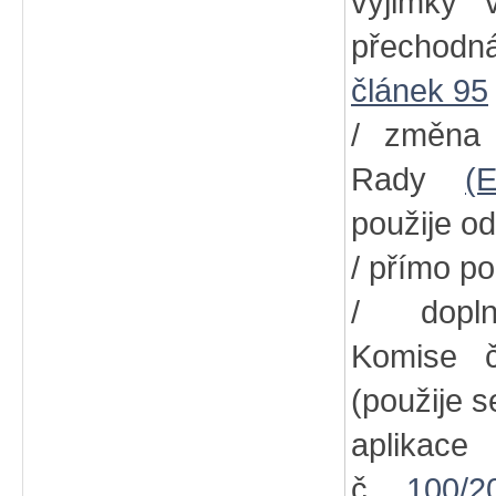
výjimky
přechodn
článek 95
/ změna
Rady
(
použije od
/ přímo po
/ dopln
Komise
(použije s
aplikac
č.
100/2