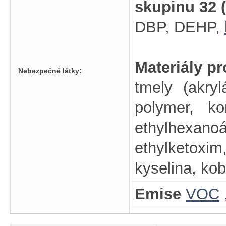
skupinu 32 
DBP, DEHP,
Materiály p
Nebezpečné látky:
tmely (akry
polymer, ko
ethylhexano
ethylketoxi
kyselina, kob
Emise
VOC