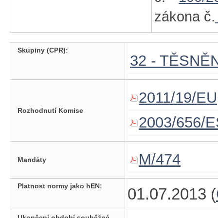
zákona č.
Skupiny (CPR)
:
32 - TĚSNĚ
2011/19/EU
Rozhodnutí Komise
2003/656/E
M/474
Mandáty
Platnost normy jako hEN:
01.07.2013 (
Ukončení období souběžné