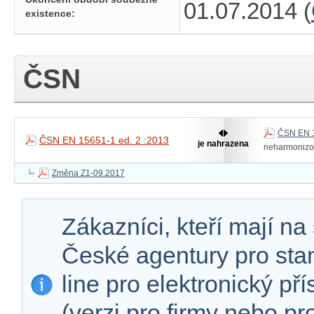
01.07.2014 (
existence:
ČSN
ČSN EN 1
ČSN EN 15651-1 ed. 2 :2013
je nahrazena
neharmoniz
Změna Z1-09.2017
Zákazníci, kteří mají n
České agentury pro sta
line pro elektronický př
(verzi pro firmy nebo p