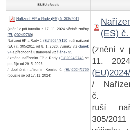
ES/EU předpis
Nařízení EP a Rady (ES) č. 305/2011
Naříze
(znění v pdf formátu z 17. 11. 2024 včetně změny
(ES) č
(EU)2024/2769
)
Nařízení EP a Rady č.
(EU)2024/3110
ruší nařízení
(EU) č. 305/2011 od 8. 1. 2026, výjimky viz
článek
(znění v 
94
a přechodná ustanovení viz
článek 95
/ změna nařízením EP a Rady
(EU)2024/2748
se
11. 202
použije od 29. 5. 2026
/ doplnění: nařízením Komise č.
(EU)2024/2769
(EU)2024
(použije se od 17. 11. 2024)
/ Naříz
č
ruší na
305/2011