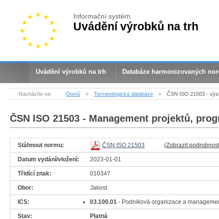
Informační systém
Uvádění výrobků na trh
Uvádění výrobků na trh
Databáze harmonizovaných no
Nacházíte se:
Domů
»
Terminologická databáze
»
ČSN ISO 21503 - výs
ČSN ISO 21503
- Management projektů, prog
Stáhnout normu:
ČSN ISO 21503
(Zobrazit podrobnost
Datum vydání/vložení:
2023-01-01
Třidící znak:
010347
Obor:
Jakost
ICS:
03.100.01
- Podniková organizace a manageme
Stav:
Platná