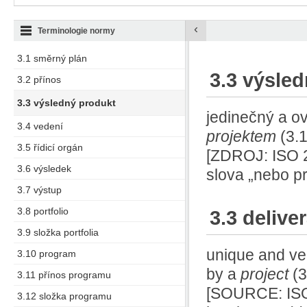
‹
Terminologie normy
3.1 směrný plán
3.3 výsle
3.2 přínos
3.3 výsledný produkt
jedinečný a ov
3.4 vedení
projektem
(3.
3.5 řídicí orgán
[ZDROJ: ISO 2
3.6 výsledek
slova „nebo p
3.7 výstup
3.8 portfolio
3.3 delive
3.9 složka portfolia
unique and ver
3.10 program
by a
project
(3
3.11 přínos programu
[SOURCE: ISO 
3.12 složka programu