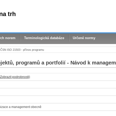
na trh
ých norem
Terminologická databáze
Určené normy
ČSN ISO 21503 - přínos programu
ektů, programů a portfolií - Návod k manage
(Zobrazit podrobnosti)
nizace a management obecně