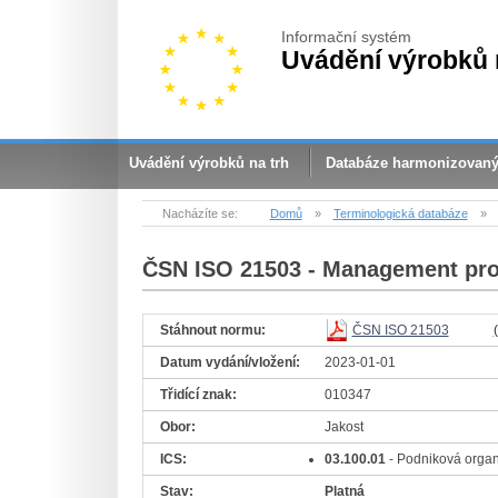
Informační systém
Uvádění výrobků 
Uvádění výrobků na trh
Databáze harmonizovan
Nacházíte se:
Domů
»
Terminologická databáze
»
ČSN ISO 21503
- Management proj
Stáhnout normu:
ČSN ISO 21503
Datum vydání/vložení:
2023-01-01
Třidící znak:
010347
Obor:
Jakost
ICS:
03.100.01
- Podniková orga
Stav:
Platná