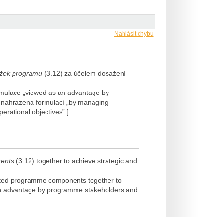
Nahlásit chybu
ožek
programu
(3.12) za účelem dosažení
rmulace „viewed as an advantage by
” nahrazena formulací „by managing
rational objectives”.]
ents
(3.12) together to achieve strategic and
ated programme components together to
 an advantage by programme stakeholders and