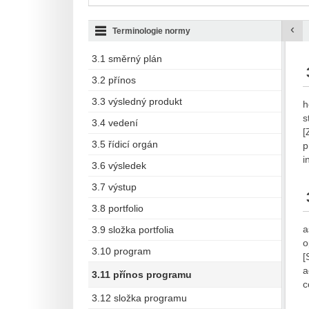
‹
Terminologie normy
3.1 směrný plán
3.2 přínos
3.3 výsledný produkt
h
s
3.4 vedení
[
3.5 řídicí orgán
p
i
3.6 výsledek
3.7 výstup
3.8 portfolio
a
3.9 složka portfolia
o
3.10 program
[
a
3.11 přínos programu
c
3.12 složka programu