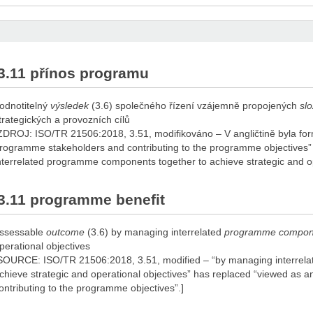
3.11 přínos programu
odnotitelný
výsledek
(3.6) společného řízení vzájemně propojených
sl
trategických a provozních cílů
ZDROJ: ISO/TR 21506:2018, 3.51, modifikováno – V angličtině byla fo
rogramme stakeholders and contributing to the programme objectives
nterrelated programme components together to achieve strategic and ope
3.11 programme benefit
ssessable
outcome
(3.6) by managing interrelated
programme compon
perational objectives
SOURCE: ISO/TR 21506:2018, 3.51, modified – “by managing interrel
chieve strategic and operational objectives” has replaced “viewed as
ontributing to the programme objectives”.]